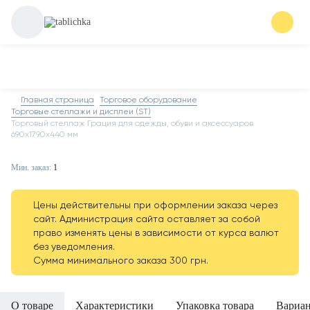
Главная страница
Торговое оборудование
Торговые стеллажи и дисплеи (ST)
Торговый стеллаж Грация для одежды, обуви и аксессуаров
690х1790х440 мм
Мин. заказ:
1
Цены действительны при оформлении заказа через
сайт. Администрация сайта оставляет за собой
право изменять цены в зависимости от курса валют
без уведомления.
Сумма минимального заказа 300 грн.
О товаре
Характеристики
Упаковка товара
Вариа