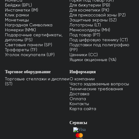
HoReCa
Горки под товар (GT)
Бейджи (BPL)
Для бижутерии (PB)
Инстаметки (IM)
Для косметики (PK)
Клик рамки
Для прикассовой зоны (PZ)
Монетницы
Защитные экраны (SZ)
Наградная Символика
Лототроны (LT)
Номерки (NMK)
Менюхолдеры (MH)
Подарочные сертификаты,
Под товар (PT)
дипломы (PS)
Под цифровую технику (CT)
Световые панели (SP)
Подставки под полиграфию
Трафареты (TF)
(PP)
Уголок покупателя (UP)
Ценники (СС)
Ящики акционные (YA)
Торговое оборудование
Информация
Торговые стеллажи и дисплеи
О компании
(ST)
Часто задаваемые вопросы
Технические требования
Доставка
Оплата
Контакты
Карта сайта
Сервисы