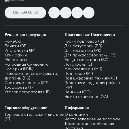
096-509-88-26
Рекламная продукция
Пластиковые Подставочки
HoReCa
Горки под товар (GT)
Бейджи (BPL)
Для бижутерии (PB)
Инстаметки (IM)
Для косметики (PK)
Клик рамки
Для прикассовой зоны (PZ)
Монетницы
Защитные экраны (SZ)
Наградная Символика
Лототроны (LT)
Номерки (NMK)
Менюхолдеры (MH)
Подарочные сертификаты,
Под товар (PT)
дипломы (PS)
Под цифровую технику (CT)
Световые панели (SP)
Подставки под полиграфию
Трафареты (TF)
(PP)
Уголок покупателя (UP)
Ценники (СС)
Ящики акционные (YA)
Торговое оборудование
Информация
Торговые стеллажи и дисплеи
О компании
(ST)
Часто задаваемые вопросы
Технические требования
Доставка