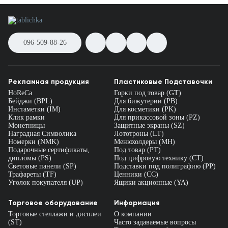
096-509-88-26
Рекламная продукция
Пластиковые Подставочки
HoReCa
Горки под товар (GT)
Бейджи (BPL)
Для бижутерии (PB)
Инстаметки (IM)
Для косметики (PK)
Клик рамки
Для прикассовой зоны (PZ)
Монетницы
Защитные экраны (SZ)
Наградная Символика
Лототроны (LT)
Номерки (NMK)
Менюхолдеры (MH)
Подарочные сертификаты,
Под товар (PT)
дипломы (PS)
Под цифровую технику (CT)
Световые панели (SP)
Подставки под полиграфию (PP)
Трафареты (TF)
Ценники (СС)
Уголок покупателя (UP)
Ящики акционные (YA)
Торговое оборудование
Информация
Торговые стеллажи и дисплеи
О компании
(ST)
Часто задаваемые вопросы