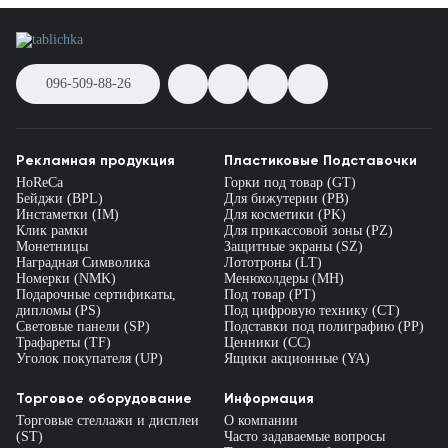
096-509-88-26
Рекламная продукция
Пластиковые Подставочки
HoReCa
Горки под товар (GT)
Бейджи (BPL)
Для бижутерии (PB)
Инстаметки (IM)
Для косметики (PK)
Клик рамки
Для прикассовой зоны (PZ)
Монетницы
Защитные экраны (SZ)
Наградная Символика
Лототроны (LT)
Номерки (NMK)
Менюхолдеры (MH)
Подарочные сертификаты,
Под товар (PT)
дипломы (PS)
Под цифровую технику (CT)
Световые панели (SP)
Подставки под полиграфию (PP)
Трафареты (TF)
Ценники (СС)
Уголок покупателя (UP)
Ящики акционные (YA)
Торговое оборудование
Информация
Торговые стеллажи и дисплеи
О компании
(ST)
Часто задаваемые вопросы