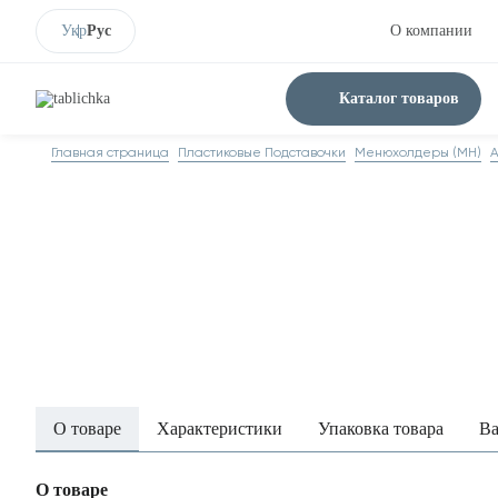
Укр
Рус
О компании
Каталог товаров
Главная страница
Пластиковые Подставочки
Менюхолдеры (MH)
А
О товаре
Характеристики
Упаковка товара
Ва
О товаре