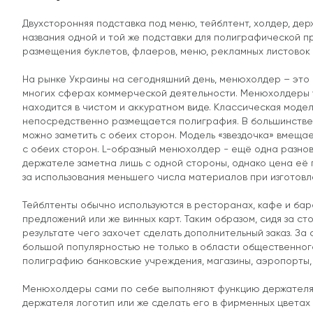
Двухсторонняя подставка под меню, тейблтент, холдер, де
названия одной и той же подставки для полиграфической п
размещения буклетов, флаеров, меню, рекламных листовок
На рынке Украины на сегодняшний день, менюхолдер – эт
многих сферах коммерческой деятельности. Менюхолдеры 
находится в чистом и аккуратном виде. Классическая модел
непосредственно размещается полиграфия. В большинств
можно заметить с обеих сторон. Модель «звездочка» вмещ
с обеих сторон. L-образный менюхолдер - ещё одна разно
держателе заметна лишь с одной стороны, однако цена её 
за использования меньшего числа материалов при изготовл
Тейблтенты обычно используются в ресторанах, кафе и бар
предложений или же винных карт. Таким образом, сидя за с
результате чего захочет сделать дополнительный заказ. З
большой популярностью не только в области общественно
полиграфию банковские учреждения, магазины, аэропорты, ж
Менюхолдеры сами по себе выполняют функцию держателя 
держателя логотип или же сделать его в фирменных цветах