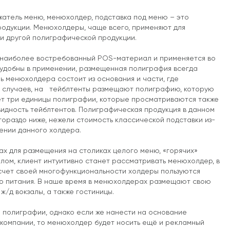
ржатель меню, менюхолдер, подставка под меню – это
родукции. Менюхолдеры, чаще всего, применяют для
 и другой полиграфической продукции.
о наиболее востребованный POS-материал и применяется во
удобны в применении, размещенная полиграфия всегда
ь менюхолдера состоит из основания и части, где
е случаев, на тейблтенты размещают полиграфию, которую
ает три единицы полиграфии, которые просматриваются также
видность тейблтентов. Полиграфическая продукция в данном
гораздо ниже, нежели стоимость классической подставки из-
ении данного холдера.
ах для размещения на столиках целого меню, «горячих»
толом, клиент интуитивно станет рассматривать менюхолдер, в
а счет своей многофункциональности холдеры пользуются
го питания. В наше время в менюхолдерах размещают свою
/д вокзалы, а также гостиницы.
полиграфии, однако если же нанести на основание
 компании, то менюхолдер будет носить ещё и рекламный