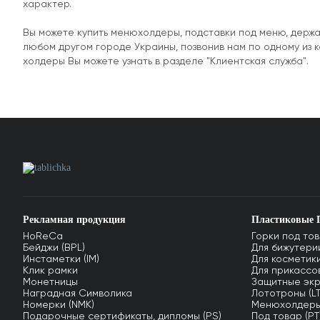
характер.
Вы можете купить менюхолдеры, подставки под меню, держат
любом другом городе Украины, позвонив нам по одному из 
холдеры Вы можете узнать в разделе "Клиентская служба".
Рекламная продукция
Пластиковые 
HoReCa
Горки под тов
Бейджи (BPL)
Для бижутерии
Инстаметки (IM)
Для косметики
Клик рамки
Для прикассов
Монетницы
Защитные экр
Наградная Символика
Лототроны (LT
Номерки (NMK)
Менюхолдеры
Подарочные сертификаты, дипломы (PS)
Под товар (PT