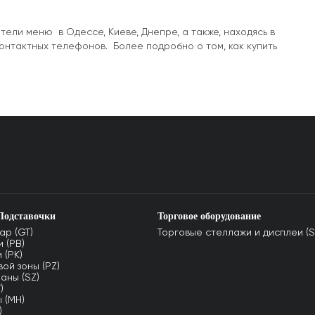
ели меню в Одессе, Киеве, Днепре, а также, находясь в
контактных телефонов. Более подробно о том, как купить
Подставочки
Торговое оборудование
ар (GT)
Торговые стеллажи и дисплеи (S
 (PB)
 (PK)
ой зоны (PZ)
аны (SZ)
)
 (MH)
)