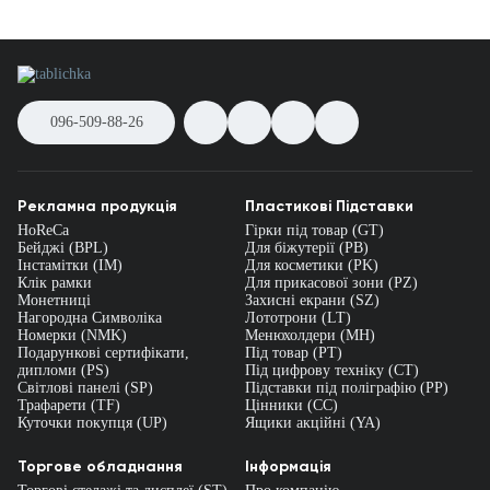
096-509-88-26
Рекламна продукція
Пластикові Підставки
HoReCa
Гірки під товар (GT)
Бейджі (BPL)
Для біжутерії (PB)
Інстамітки (IM)
Для косметики (PK)
Клік рамки
Для прикасової зони (PZ)
Монетниці
Захисні екрани (SZ)
Нагородна Символіка
Лототрони (LT)
Номерки (NMK)
Менюхолдери (MH)
Подарункові сертифікати,
Під товар (PT)
дипломи (PS)
Під цифрову техніку (CT)
Світлові панелі (SP)
Підставки під поліграфію (PP)
Трафарети (TF)
Цінники (СС)
Куточки покупця (UP)
Ящики акційні (YA)
Торгове обладнання
Інформація