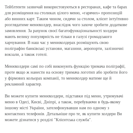
Тейблтенти зазвичай використовуються в ресторанах, кафе та барах
для розміщення на столиках цілого меню, «гарячих» пропозицій
або винних карт. Таким чином, сидячи за столом, клієнт інтуїтивно
розглядатиме менюхолдер, внаслідок чого захоче зробити додаткове
замовлення. За рахунок своєї багатофункціональності холдери
мають велику популярність не тільки в галузі громадського
харчування. В наш час у менюхолдерах розміщують свою
поліграфію банківські установи, магазини, аеропорти, залізничні
вокзали, а також готелі.
Менюхолдери самі по собі виконують функцію тримача поліграфії,
проте якщо ж нанести на основу тримача логотип або зробити його
у фірмових кольорах компанії, то менюхолдер матиме ще й
рекламний характер.
Ви можете купити менюхолдери, підставки під меню, утримувачі
меню в Одесі, Києві, Дніпрі, а також, перебуваючи в будь-якому
іншому місті України, зателефонувавши нам по одному з
контактних телефонів. Детальніше про те, як купити холдери Ви
можете дізнатися у розділі "Клієнтська служба".