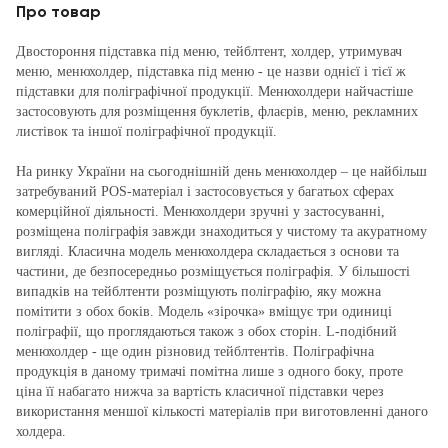
Про товар
Двостороння підставка під меню, тейблтент, холдер, утримувач
меню, менюхолдер, підставка під меню - це назви однієї і тієї ж
підставки для поліграфічної продукції. Менюхолдери найчастіше
застосовують для розміщення буклетів, флаєрів, меню, рекламних
листівок та іншої поліграфічної продукції.
На ринку України на сьогоднішній день менюхолдер – це найбільш
затребуваний POS-матеріал і застосовується у багатьох сферах
комерційної діяльності. Менюхолдери зручні у застосуванні,
розміщена поліграфія завжди знаходиться у чистому та акуратному
вигляді. Класична модель менюхолдера складається з основи та
частини, де безпосередньо розміщується поліграфія. У більшості
випадків на тейблтенти розміщують поліграфію, яку можна
помітити з обох боків. Модель «зірочка» вміщує три одиниці
поліграфії, що проглядаються також з обох сторін. L-подібний
менюхолдер - ще один різновид тейблтентів. Поліграфічна
продукція в даному тримачі помітна лише з одного боку, проте
ціна її набагато нижча за вартість класичної підставки через
використання меншої кількості матеріалів при виготовленні даного
холдера.