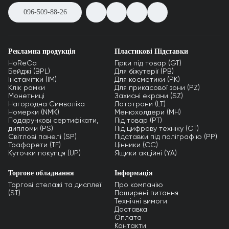
096-509-88-26
Рекламна продукція
Пластикові Підставки
HoReCa
Гірки під товар (GT)
Бейджі (BPL)
Для біжутерії (PB)
Інстамітки (IM)
Для косметики (PK)
Клік рамки
Для прикасової зони (PZ)
Монетниці
Захисні екрани (SZ)
Нагородна Символіка
Лототрони (LT)
Номерки (NMK)
Менюхолдери (MH)
Подарункові сертифікати,
Під товар (PT)
дипломи (PS)
Під цифрову техніку (CT)
Світлові панелі (SP)
Підставки під поліграфію (PP)
Трафарети (TF)
Цінники (СС)
Куточки покупця (UP)
Ящики акційні (YA)
Торгове обладнання
Інформація
Торгові стелажі та дисплеї
Про компанію
(ST)
Поширені питання
Технічні вимоги
Доставка
Оплата
Контакти