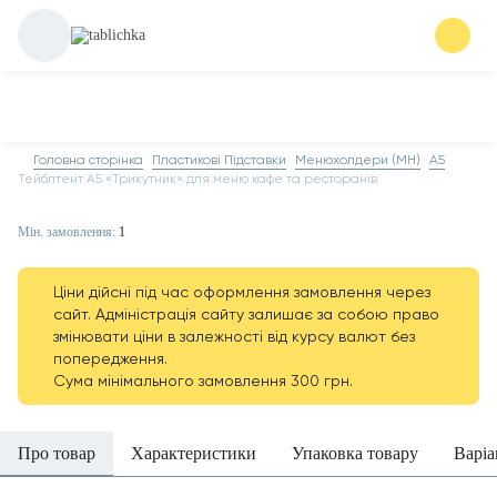
Головна сторінка
Пластикові Підставки
Менюхолдери (MH)
А5
Тейблтент А5 «Трикутник» для меню кафе та ресторанів
Мін. замовлення:
1
Ціни дійсні під час оформлення замовлення через
сайт. Адміністрація сайту залишає за собою право
змінювати ціни в залежності від курсу валют без
попередження.
Сума мінімального замовлення 300 грн.
Про товар
Характеристики
Упаковка товару
Варіа