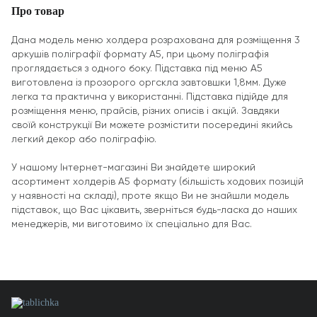
Про товар
Дана модель меню холдера розрахована для розміщення 3
аркушів поліграфії формату А5, при цьому поліграфія
проглядається з одного боку. Підставка під меню А5
виготовлена із прозорого оргскла завтовшки 1,8мм. Дуже
легка та практична у використанні. Підставка підійде для
розміщення меню, прайсів, різних описів і акцій. Завдяки
своїй конструкції Ви можете розмістити посередині якийсь
легкий декор або поліграфію.
У нашому Інтернет-магазині Ви знайдете широкий
асортимент холдерів А5 формату (більшість ходових позицій
у наявності на складі), проте якщо Ви не знайшли модель
підставок, що Вас цікавить, зверніться будь-ласка до наших
менеджерів, ми виготовимо їх спеціально для Вас.