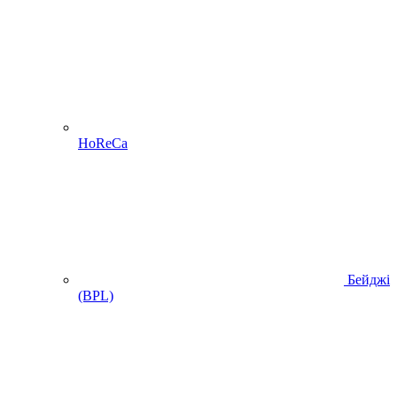
HoReCa
Бейджі
(BPL)