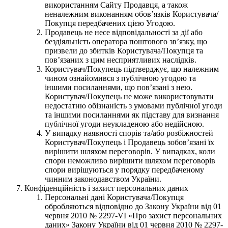
використанням Сайту Продавця, а також
неналежним виконанням обов’язків Користувача/
Покупця передбачених цією Угодою.
Продавець не несе відповідальності за дії або
бездіяльність оператора поштового зв’язку, що
призвели до збитків Користувача/Покупця та
пов’язаних з цим несприятливих наслідків.
Користувач/Покупець підтверджує, що належним
чином ознайомився з публічною угодою та
іншими посиланнями, що пов’язані з нею.
Користувач/Покупець не може використовувати
недостатню обізнаність з умовами публічної угоди
та іншими посиланнями як підставу для визнання
публічної угоди неукладеною або недійсною.
У випадку наявності спорів та/або розбіжностей
Користувач/Покупець і Продавець зобов’язані їх
вирішити шляхом переговорів. У випадках, коли
спори неможливо вирішити шляхом переговорів
спори вирішуються у порядку передбаченому
чинним законодавством України.
Конфіденційність і захист персональних даних
Персональні дані Користувача/Покупця
обробляються відповідно до Закону України від 01
червня 2010 № 2297-VI «Про захист персональних
даних» Закону України від 01 червня 2010 № 2297-