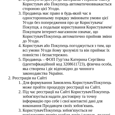
Користувач або Покупець автоматичновважається
стороною цієї Угоди.
Продавець має право в будь-який час в
односторонньому порядку змінювати умови цієї
Угоди без попередження про це Користувача/
Покупця, а подальше користування Користувачем/
Покупцем інтернет-магазином означає, що
Користувач/Покупець автоматично прийняв зміни
до Угоди.
Користувач або Покупець погоджується з тим, що
всі умови Угоди йому зрозумілі та він приймає їх
повністю і беззастережно.
Продавець – ФОП Гур’єва Катерина Сергіївна
(ідентифікаційний код 3208611723), фізична особа,
яка створена і діє відповідно до чинного
законодавства України.
Реєстрація на Сайті
Для формування Замовлень Користувач/Покупець
може пройти процедуру реєстрації на Сайті.
Під час реєстрації на Сайті Користувач/Покупець
зобов'язується надати достовірну та точну
інформацію про себе і свої контактні дані для
виконання Продавцем своїх зобов'язань.
Користувач/Покупець зобов'язується не
повідомляти третім особам логін і пароль, вказані