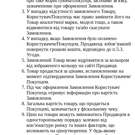
про таке Користувача/Покупця, засобами зв'язку,
зазначеними при оформленні Замовлення.
У випадку відсутності замовленого Товару,
Користувач/Покупець має право замінити його на
Товар аналогічної марки, моделі тощо, а також
відмовитися від товару та/або скасувати
Замовлення.
У випадку, якщо Замовлення було оплачено
Користувачем/Покупцем, Продавець зобов’язаний
повернути грошові кошти, відповідно до п.5.3.
Угоди.
Замовлений Товар може відрізнятися за кольором
від зображеного кольору на сайті Продавця.
Товар продається за цінами, встановленими на
момент підтвердження Замовлення Користувачем/
Покупцем.
Під час оформлення Замовлення Користувач/
Покупець отримує інформацію про вартість
Замовлення.
Загальна вартість товару, що продається
Покупцеві, зазначається у фіскальному чеку.
Ціни на товари можуть змінюватись Продавцем в
односторонньому порядку залежно від
кон’юнктури ринку та інших факторів, що
впливають на ціноутворення. У будь-якому