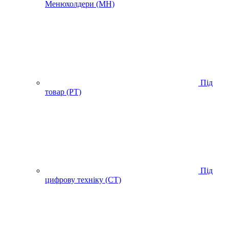
Менюхолдери (MH)
Під
товар (PT)
Під
цифрову техніку (CT)