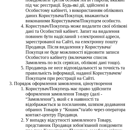
під час реєстрації. Будь-які дії, здійснені в
Особистому кабінеті, з використанням облікових
даних Користувача/Покупця, вважаються
виконаними Користувачем/Покупцем особисто.
Користувач/Покупець може видалити свої облікові
дані та Особистий кабінет. Запит на видалення
повинен бути надісланий з електронної адреси,
зареєстрованої на Сайті, на електронну пошту
Продавця. Після видалення у Користувача/
Покупця не буде можливості відновити записи
Особистого кабінету (включаючи список
Замовлень по всіх сервісах, облікові дані тощо).
Продавець не несе відповідальності за точність та
правильність інформації, наданої Користувачем/
Покупцем при реєстрації на Сайті.
Порядок оформлення замовлення, ціноутворення
Користувач/Покупець має право здійснити
оформлення замовлення Товару (далі -
“Замовлення”), який є в наявності та
відображається за посиланням, шляхом додавання
обраних Товарів у “Кошик”та/або через оператора
контакт-центру Продавця.
У випадку відсутності замовленого Товару,
представник Продавця зобов'язаний повідомити