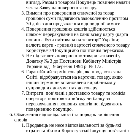
вигляд. Разом з товаром Покупець повинен надати
чек та Заяву на повернення товару.
Вимоги про повернення сплаченої за товар
грошової суми підлягають задоволенню протягом
30 днів з дня пред'явлення відповідної вимоги.
Повернення грошових коштів здійснюється
шляхом перерахування на банківську карту (карта
повинна бути емітована на території України;
валюта карти - гривня) вартості сплаченого товару
Користувача/Покупця або поштовим переказом.
Не підлягають поверненню товари зазначені у
Додатку № 3 до Постанови Кабінету Міністрів
України від 19 березня 1994 р. № 172.
Гарантійний термін товарів, які продаються на
Сайті, відображується на карточці товару, якщо
інший термін не встановлено виробником у
супровідних документах до товару.
Витрати, пов’язані з доставкою товару та комісія
оператора поштового зв’язку чи банку за
перерахування грошових коштів не підлягають
поверненню покупцю.
Обмеження відповідальності та порядок вирішення
спорів
Продавець не несе відповідальності за будь-які
втрати та збитки Користувача/Покупця пов’язані з