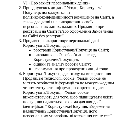
VI «Про захист персональних даних».
Приєднуючись до даної Угоди, Користувач/
Покупець погоджується із
політикоюконфіденційності розміщеної на Сайті, а
також дає дозвіл на використання своїх
персональних даних, наданих Продавцю при
реєстрації на Сайті та/або оформленні Замовлення
на Сайті без реєстрації.
Продавець використовує персональні дані
Користувача/Покупця для:
реєстрації Користувача/Покупця на Сайті;
виконання своїх зобов’язань перед
Користувачем/Покупцем;
оцінки та аналізу роботи Сайту;
нформування про проведення акцій тощо.
Користувач/Покупець дає згоду на використання
Продавцем технології cookie. Файли cookie не
містять особистої інформації та не можуть жодним
чином зчитувати інформацію жорсткого диска
Користувача/Покупця. Файли cookie
використовують для того, щоб підвищувати якість
послуг, що надаються, зокрема для швидкої
ідентифікації Користувача/Покупця, збереження
налаштувань Користувача/Покупця, його
персональних уподобань, відстеження стану сесії