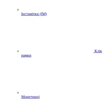
Інстамітки (IM)
Клік
рамки
Монетниці