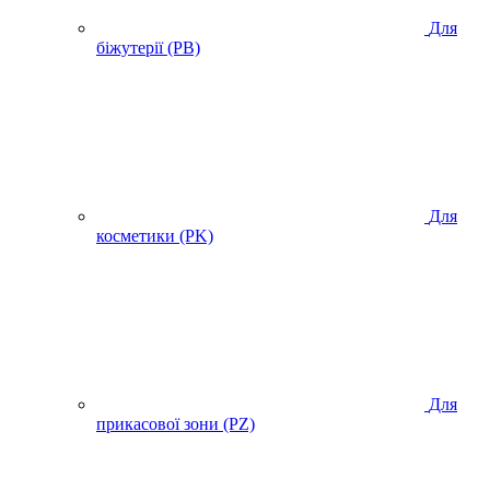
Для
біжутерії (PB)
Для
косметики (PK)
Для
прикасової зони (PZ)