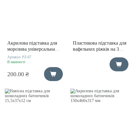
Акрилова підставка для
Пластикова підставка для
морозива універсальна
вафельних ріжків на 3
26х10,4х10,4мм
місця 15,6х11х10 см
Артикул:
PZ-07
В наявності
200.00 ₴