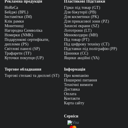
візуально розмежувати зони (товар – касир – клієнт);
Рекламна продукція
Пластикові Підставки
HoReCa
Гірки під товар (GT)
розмістити інформаційні таблички, вказівки, QR‑коди для
Бейджі (BPL)
Для біжутерії (PB)
оплати чи відгуків;
Інстамітки (IM)
Для косметики (PK)
Клік рамки
Для прикасової зони (PZ)
презентувати імпульсний товар (цукерки, аксесуари,
Монетниці
Захисні екрани (SZ)
сертифікати, пакування тощо);
Нагородна Символіка
Лототрони (LT)
Номерки (NMK)
Менюхолдери (MH)
зробити касову зону зручною для персоналу.
Подарункові сертифікати,
Під товар (PT)
дипломи (PS)
Під цифрову техніку (CT)
Різноманіття матеріалів і моделей
Світлові панелі (SP)
Підставки під поліграфію (PP)
Трафарети (TF)
Цінники (СС)
Куточки покупця (UP)
Ящики акційні (YA)
У каталозі Tablichka.ua представлені:
Компактні перегородки
з прозорого акрилу, що розділяють касову
Торгове обладнання
Інформація
зону або слугують основою для нанесення інформації.
Торгові стелажі та дисплеї (ST)
Про компанію
Поширені питання
Органайзери та дисплеї
, в які можна вставити поліграфію, меню
Технічні вимоги
або прайс.
Доставка
Оплата
Підставки для дрібного товару
, які не перевантажують простір і
Контакти
водночас приваблюють увагу.
Карта сайту
Функціональні стенди з логотипом
, які додають впізнаваності
Сервіси
бренду.
Роздільники для касової стрічки
— для впорядкування черги та