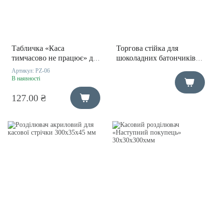
Табличка «Каса
Торгова стійка для
тимчасово не працює» для
шоколадних батончиків
магазину 21х5х14,7 см
300х460х317 мм
Артикул:
PZ-06
В наявності
127.00 ₴