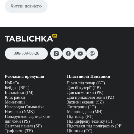
комбінованих матеріалів. Це простий, але ефективний спосіб
презентувати меню, прайс-лист, акції, інструкції або корисну
інформацію без залучення персоналу.
Переваги менюхолдерів:
- універсальність – підходять для будь-якого бізнесу;
- мобільність – легко встановити чи перемістити;
096-509-88-26
- естетичність – виглядають стильно та охайно;
- довговічність – виготовляються з міцного прозорого акрилу;
- функціональність – можливість швидко змінити
Рекламна продукція
Пластикові Підставки
інформаційне наповнення.
HoReCa
Гірки під товар (GT)
Бейджі (BPL)
Для біжутерії (PB)
Де використовуються менюхолдери?
Інстамітки (IM)
Для косметики (PK)
Клік рамки
Для прикасової зони (PZ)
Монетниці
Захисні екрани (SZ)
· На столах у ресторанах, кафе, фудкортах.
Нагородна Символіка
Лототрони (LT)
Номерки (NMK)
Менюхолдери (MH)
· На ресепшн або стійках реєстрації.
Подарункові сертифікати,
Під товар (PT)
дипломи (PS)
Під цифрову техніку (CT)
· У салонах краси, медичних клініках, турагенціях.
Світлові панелі (SP)
Підставки під поліграфію (PP)
Трафарети (TF)
Цінники (СС)
· У виставкових зонах, на промо-стендах.