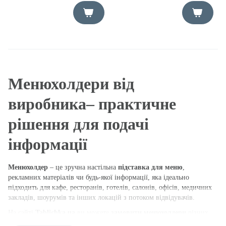
Менюхолдери від
виробника– практичне
рішення для подачі
інформації
Менюхолдер
– це зручна настільна
підставка для меню
,
рекламних матеріалів чи будь-якої інформації, яка ідеально
підходить для кафе, ресторанів, готелів, салонів, офісів, медичних
закладів, шоурумів та інших локацій з потоком відвідувачів.
На сайті
Tablichka.ua
ви можете
замовити менюхолдери
різних
форматів та розмірів, з якісного прозорого акрилу або