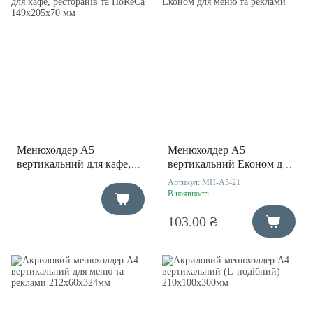
Менюхолдер А5
Менюхолдер А5
вертикальний для кафе,
вертикальний Економ для
ресторанів та HoReCa
меню та реклами
Артикул:
MH-A5-21
149х205х70 мм
В наявності
103.00 ₴