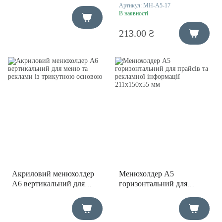
для кафе та ресторанів
рекламних матеріалів
Артикул:
MH-A5-17
149х210х50мм
Техно
В наявності
213.00 ₴
Акриловий менюхолдер
Менюхолдер А5
А6 вертикальний для
горизонтальний для
меню та реклами із
прайсів та рекламної
трикутною основою
інформації 211х150х55 мм