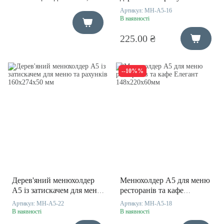
буклетів та реклами
основою для меню та
Артикул:
MH-A5-16
реклами 149х250х50мм
В наявності
225.00 ₴
--10%%
Дерев'яний менюхолдер
Менюхолдер А5 для меню
А5 із затискачем для меню
ресторанів та кафе
та рахунків 160х274х50
Елегант 148х220х60мм
Артикул:
MH-A5-22
Артикул:
MH-A5-18
мм
В наявності
В наявності