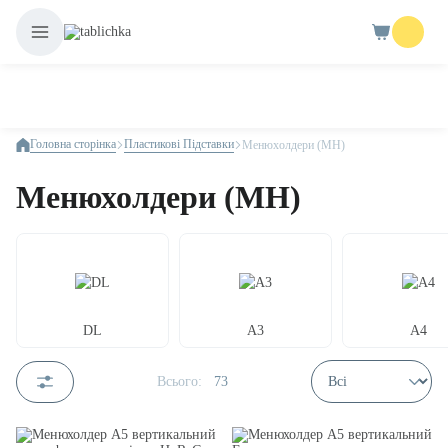
Головна сторінка
Пластикові Підставки
Менюхолдери (MH)
Менюхолдери (MH)
DL
А3
А4
Всього:
73