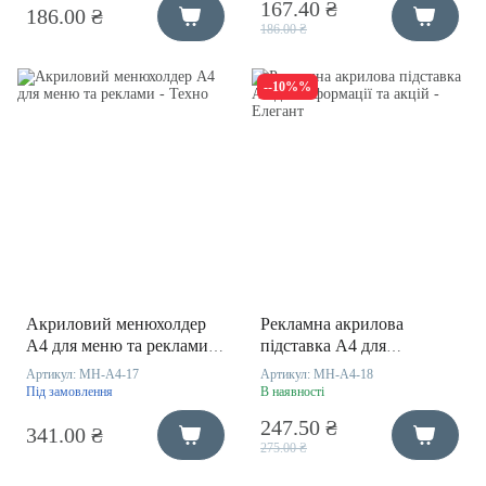
167.40 ₴
186.00 ₴
186.00 ₴
--10%%
Акриловий менюхолдер
Рекламна акрилова
А4 для меню та реклами -
підставка А4 для
Техно
інформації та акцій -
Артикул:
MH-A4-17
Артикул:
MH-A4-18
Елегант
Під замовлення
В наявності
247.50 ₴
341.00 ₴
275.00 ₴