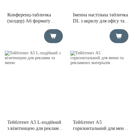
Конференц-табличка
Іменна настільна табличка
(холдер) А6 формату
DL з акрилу для офісу та
настільна двостороння
конференцій (формат 1-3
А4)
Тейблтент А5 L-подібний
Тейблтент А5
з візитницею для реклами
горизонтальний для меню
та меню
та рекламних матеріалів