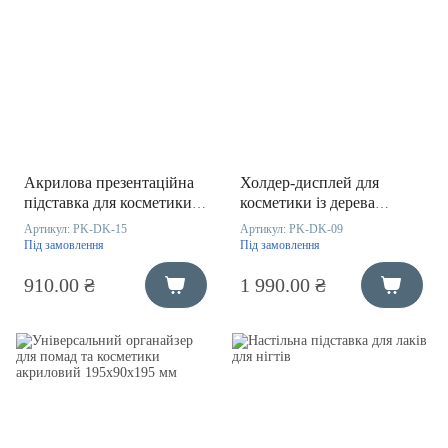
Акрилова презентаційна
Холдер-дисплей для
підставка для косметики
косметики із дерева
та тестерів 220х304х224
350х100х100 мм
Артикул:
PK-DK-15
Артикул:
PK-DK-09
мм
Під замовлення
Під замовлення
910.00 ₴
1 990.00 ₴