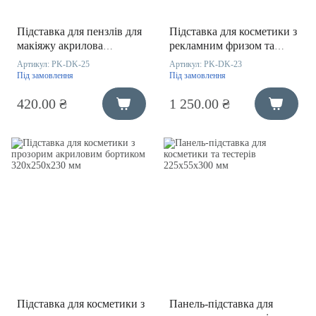
Підставка для пензлів для
Підставка для косметики з
макіяжу акрилова
рекламним фризом та
210х76х76 мм
отворами під тестери
Артикул:
PK-DK-25
Артикул:
PK-DK-23
230х260х300 мм
Під замовлення
Під замовлення
420.00 ₴
1 250.00 ₴
Підставка для косметики з
Панель-підставка для