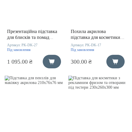
Презентаційна підставка
Похила акрилова
для блисків та помад
підставка для косметики
комбінована з логотипом
та тестерів 200х75х100 мм
Артикул:
PK-DK-27
Артикул:
PK-DK-17
320х250х170 мм
Під замовлення
Під замовлення
1 095.00 ₴
300.00 ₴