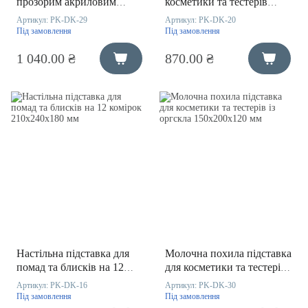
прозорим акриловим
косметики та тестерів
бортиком 320х250х230 мм
225х55х300 мм
Артикул:
PK-DK-29
Артикул:
PK-DK-20
Під замовлення
Під замовлення
1 040.00 ₴
870.00 ₴
Настільна підставка для
Молочна похила підставка
помад та блисків на 12
для косметики та тестерів
комірок 210х240х180 мм
із оргскла 150х200х120 мм
Артикул:
PK-DK-16
Артикул:
PK-DK-30
Під замовлення
Під замовлення