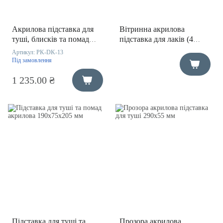
Акрилова підставка для
Вітринна акрилова
туші, блисків та помад
підставка для лаків (4
190х190х205 мм
ряди)
Артикул:
PK-DK-13
Під замовлення
1 235.00 ₴
Підставка для туші та
Прозора акрилова