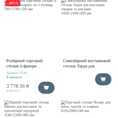
--18%%
Розбірний торговий
Самозбірний виставковий
стелаж із фанери
стелаж Лаура для
«Андреа» на 5 полиць,
викладки товарів та
Артикул:
ST-01
590×1790×310 мм
реклами 1450×2100×450
В наявності
мм
3 778.56 ₴
4 608.00 ₴