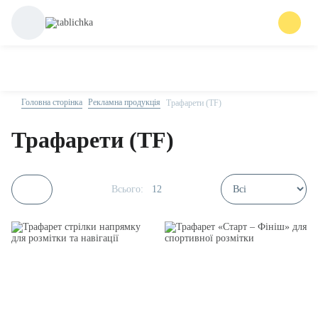
Головна сторінка
Рекламна продукція
Трафарети (TF)
Трафарети (TF)
Всього:
12