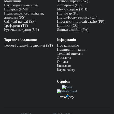
Монетниці
Захисні екрани (SZ)
Економічність — один трафарет можна використовувати
Нагородна Символіка
Лототрони (LT)
багаторазово, що значно дешевше за одноразовий друк чи стікери.
Номерки (NMK)
Менюхолдери (MH)
Подарункові сертифікати,
Під товар (PT)
Гнучкість нанесення — підходить для бетону, асфальту, дерева,
дипломи (PS)
Під цифрову техніку (CT)
металу, тканини, пластику.
Світлові панелі (SP)
Підставки під поліграфію (PP)
Трафарети (TF)
Цінники (СС)
Бездоганна точність — шаблон дозволяє рівно й чітко перенести
Куточки покупця (UP)
Ящики акційні (YA)
символи чи цифри на поверхню.
Торгове обладнання
Інформація
Візуальна впізнаваність — використовуються для сигналізації,
Торгові стелажі та дисплеї (ST)
Про компанію
брендування, навігації чи розмітки.
Поширені питання
Технічні вимоги
Рекомендовано для: торгових залів, виставкових стендів, фудкортів,
Доставка
паркінгів, виробничих майданчиків, офісів.
Оплата
Контакти
Як замовити
Карта сайту
Перегляньте каталог трафаретів і оберіть готовий шаблон.
Сервіси
Якщо потрібен власний дизайн — надішліть макет чи опишіть
завдання, вкажіть розмір, матеріал, кількість.
Додайте товар в кошик і оформіть покупку — або зв’яжіться з
менеджером для індивідуального проєкту.
Отримайте готовий трафарет — під ключ, з доставкою по