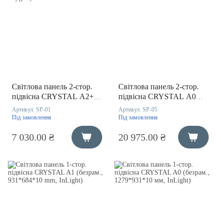
Світлова панель 2-стор.
Світлова панель 2-стор.
підвісна CRYSTAL A2+
підвісна CRYSTAL A0
(безрам., 684*510*16 mm,
(безрам., 1279*931*16 mm,
Артикул:
SP-01
Артикул:
SP-05
Raygler)
InLight)
Під замовлення
Під замовлення
7 030.00 ₴
20 975.00 ₴