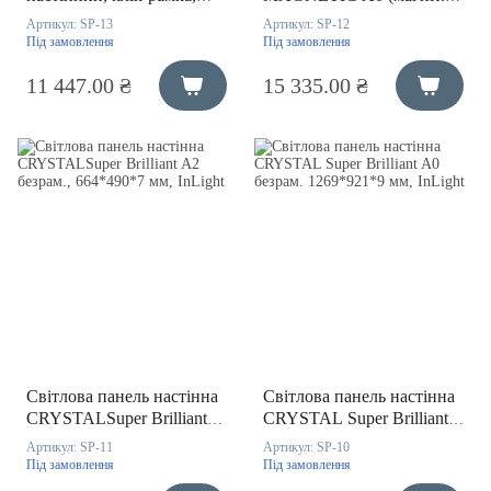
1239*891*20mm, InLight
рамка, 1239*891*17 мм,
Артикул:
SP-13
Артикул:
SP-12
InLight)
Під замовлення
Під замовлення
11 447.00 ₴
15 335.00 ₴
Світлова панель настінна
Світлова панель настінна
CRYSTALSuper Brilliant
CRYSTAL Super Brilliant
A2 безрам., 664*490*7 мм,
A0 безрам. 1269*921*9
Артикул:
SP-11
Артикул:
SP-10
InLight
мм, InLight
Під замовлення
Під замовлення