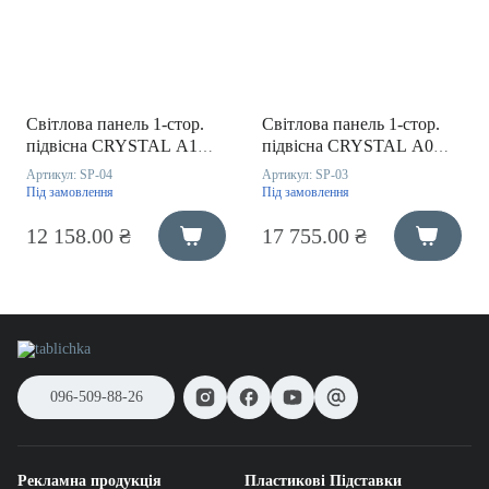
Світлова панель 1-стор.
Світлова панель 1-стор.
підвісна CRYSTAL A1
підвісна CRYSTAL A0
(безрам., 931*684*10 mm,
(безрам., 1279*931*10 мм,
Артикул:
SP-04
Артикул:
SP-03
InLight)
InLight)
Під замовлення
Під замовлення
12 158.00 ₴
17 755.00 ₴
096-509-88-26
Рекламна продукція
Пластикові Підставки