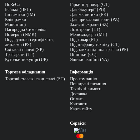
HoReCa
Гірки під товар (GT)
Бейджі (BPL)
Для біжутерії (PB)
Інстамітки (IM)
Для косметики (PK)
Клік рамки
Для прикасової зони (PZ)
Монетниці
Захисні екрани (SZ)
Нагородна Символіка
Лототрони (LT)
Номерки (NMK)
Менюхолдери (MH)
Подарункові сертифікати,
Під товар (PT)
дипломи (PS)
Під цифрову техніку (CT)
Світлові панелі (SP)
Підставки під поліграфію (PP)
Трафарети (TF)
Цінники (СС)
Куточки покупця (UP)
Ящики акційні (YA)
Торгове обладнання
Інформація
Торгові стелажі та дисплеї (ST)
Про компанію
Поширені питання
Технічні вимоги
Доставка
Оплата
Контакти
Карта сайту
Сервіси