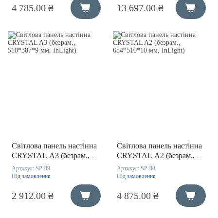
4 785.00 ₴
13 697.00 ₴
Світлова панель настінна
Світлова панель настінна
CRYSTAL A3 (безрам.,
CRYSTAL A2 (безрам.,
510*387*9 мм, InLight)
684*510*10 мм, InLight)
Артикул:
SP-09
Артикул:
SP-08
Під замовлення
Під замовлення
2 912.00 ₴
4 875.00 ₴