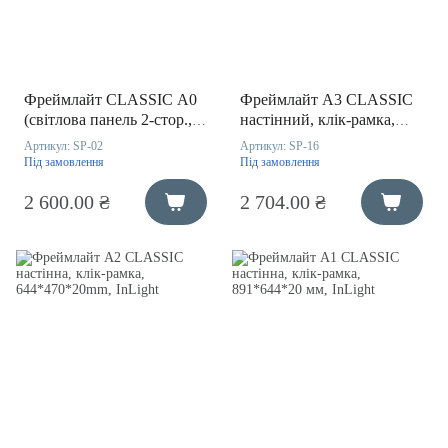
Фреймлайт CLASSIC A0
Фреймлайт A3 CLASSIC
(світлова панель 2-стор.,
настінний, клік-рамка,
підвісна, клік-рамка,
470*347*20mm, InLight
Артикул:
SP-02
Артикул:
SP-16
1239*891*21 мм, Raygler)
Під замовлення
Під замовлення
2 600.00 ₴
2 704.00 ₴