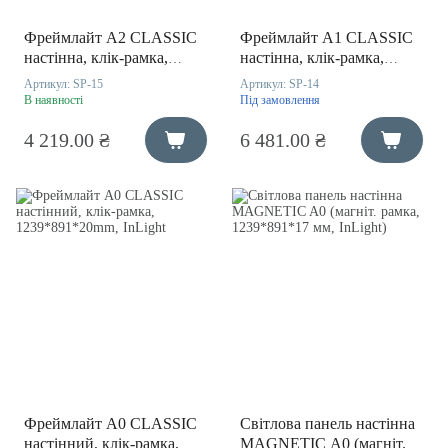
Фреймлайт A2 CLASSIC
Фреймлайт A1 CLASSIC
настінна, клік-рамка,
настінна, клік-рамка,
644*470*20mm, InLight
891*644*20 мм, InLight
Артикул:
SP-15
Артикул:
SP-14
В наявності
Під замовлення
4 219.00 ₴
6 481.00 ₴
Фреймлайт A0 CLASSIC
Світлова панель настінна
настінний, клік-рамка,
MAGNETIC A0 (магніт.