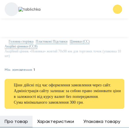
Головна сторінка
Пластикові Підставки
Цінники (СС)
Акційні цінники (СС8)
Акційний цінник «Новинка» жовтий 70х90 мм для торгових точок (упаковка 10
шт)
Мін. замовлення:
1
Ціни дійсні під час оформлення замовлення через сайт.
Адміністрація сайту залишає за собою право змінювати ціни
в залежності від курсу валют без попередження.
Сума мінімального замовлення 300 грн.
Про товар
Характеристики
Упаковка товару