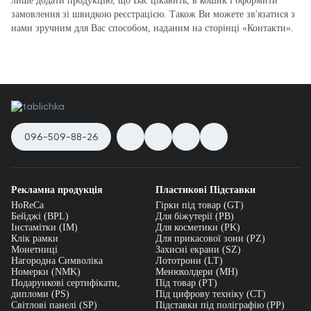
лише додати продукцію, що Вас цікавить, в кошик і оформити
замовлення зі швидкою реєстрацією. Також Ви можете зв'язатися з
нами зручним для Вас способом, наданим на сторінці «Контакти».
096-509-88-26
Рекламна продукція
Пластикові Підставки
HoReCa
Гірки під товар (GT)
Бейджі (BPL)
Для біжутерії (PB)
Інстамітки (IM)
Для косметики (PK)
Клік рамки
Для прикасової зони (PZ)
Монетниці
Захисні екрани (SZ)
Нагородна Символіка
Лототрони (LT)
Номерки (NMK)
Менюхолдери (MH)
Подарункові сертифікати,
Під товар (PT)
дипломи (PS)
Під цифрову техніку (CT)
Світлові панелі (SP)
Підставки під поліграфію (PP)