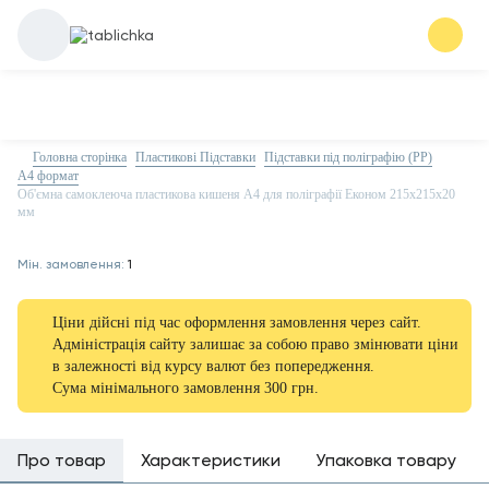
Головна сторінка
Пластикові Підставки
Підставки під поліграфію (PP)
А4 формат
Об'ємна самоклеюча пластикова кишеня А4 для поліграфії Економ 215х215х20
мм
Мін. замовлення:
1
Ціни дійсні під час оформлення замовлення через сайт.
Адміністрація сайту залишає за собою право змінювати ціни
в залежності від курсу валют без попередження.
Сума мінімального замовлення 300 грн.
Про товар
Характеристики
Упаковка товару