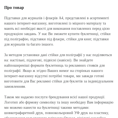
Про товар
Підставки для журналів і флаєрів А4, представлені в асортименті
нашого інтернет-магазину, виготовлені із міцного матеріалу та
мають всі необхідні якості для виконання поставлених перед цією
продукцією завдань. У нас Ви зможете купити буклетниці, стійки
під поліграфію, підставки під флаєри, стійки для книг, підставки
для журналів та багато іншого.
За методом установки дані стійки для поліграфії у нас поділяються
на: настільні, підлогові, підвісні (навісні). Ви знайдете
найпоширеніші формати буклетниць та рекламних стояків для
поліграфії. Якщо ж згідно Ваших вимог на сторінках нашого
інтернет-магазину відсутні потрібні товари, ми завжди готові
виготовити для Вас рекламні стійки для буклетів за індивідуальним
замовленням.
Також ми надаємо послуги брендування всієї нашої продукції.
Логотип або фірмову символіку та іншу необхідну Вам інформацію
ми можемо нанести на буклетниці такими методами:
шовкотрафаретний друк, повнокольоровий УФ друк на пластику,