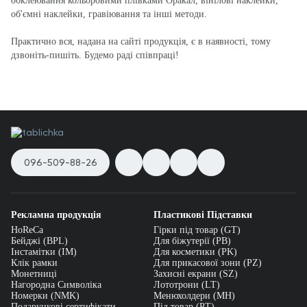
обклеювання кольоровими плівками Оракал, вінілові наклейки,
об'ємні наклейки, гравіювання та інші методи.
Практично вся, надана на сайті продукція, є в наявності, тому
дзвоніть-пишіть. Будемо раді співпраці!
096-509-88-26
Рекламна продукція
Пластикові Підставки
HoReCa
Гірки під товар (GT)
Бейджі (BPL)
Для біжутерії (PB)
Інстамітки (IM)
Для косметики (PK)
Клік рамки
Для прикасової зони (PZ)
Монетниці
Захисні екрани (SZ)
Нагородна Символіка
Лототрони (LT)
Номерки (NMK)
Менюхолдери (MH)
Подарункові сертифікати,
Під товар (PT)