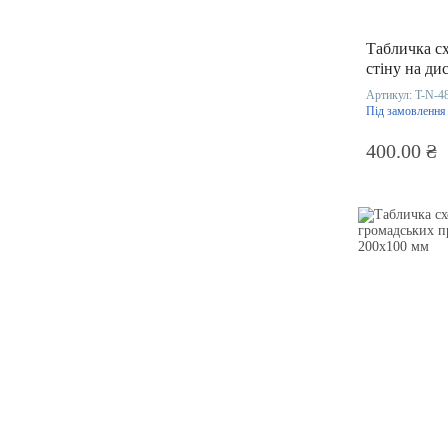
Табличка сх
стіну на ди
тримачах 2
Артикул:
T-N-4
Під замовлення
400.00 ₴