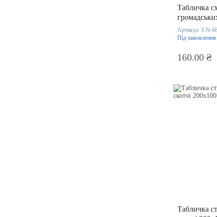
Табличка сх
громадськи
ПВХ 200х1
Артикул:
T-N-6
Під замовлення
160.00 ₴
Табличка стрілка 