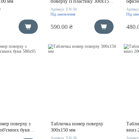
100 мм
поверху із пластику 300х150
офісн
мм
диста
9
Артикул:
T-N-50
Артику
300х1
Під замовлення
Під зам
590.00 ₴
480.
омер поверху з
Табличка номер поверху
Табли
 об'ємних букв
300х150 мм
вниз 
Артикул:
T-N-30
Артику