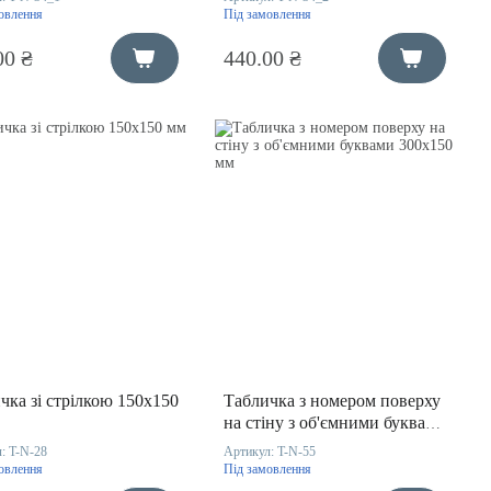
овлення
Під замовлення
00 ₴
440.00 ₴
чка зі стрілкою 150х150
Табличка з номером поверху
на стіну з об'ємними буквами
300х150 мм
л:
T-N-28
Артикул:
T-N-55
овлення
Під замовлення