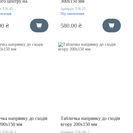
ого центру на
300х150 мм
нційних тримачах
л:
T-N-45
Артикул:
T-N-25
50 мм
овлення
Під замовлення
00 ₴
580.00 ₴
чка напрямку до сходів
Табличка напрямку до сходів
200х150 мм
вгору 200х150 мм
л:
T-N-34_1
Артикул:
T-N-34_2