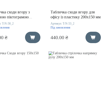
чка сходи вгору з
Табличка сходи вгору для
ною піктограмою
офісу із пластику 200х150 мм
50 мм
л:
T-N-58_2
Артикул:
T-N-53_2
овлення
Під замовлення
00 ₴
440.00 ₴