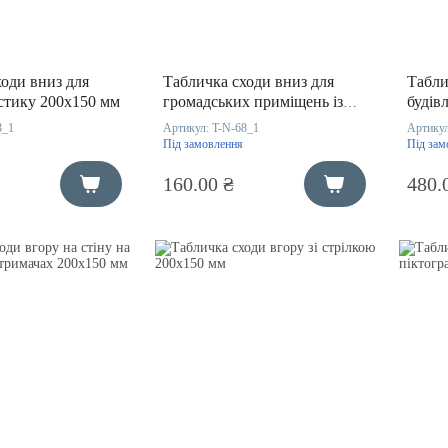
оди вниз для
Табличка сходи вниз для
Табли
астику 200х150 мм
громадських приміщень із
будів
ПВХ 200х100 мм
3_1
Артикул:
T-N-68_1
Артику
Під замовлення
Під зам
160.00 ₴
480.