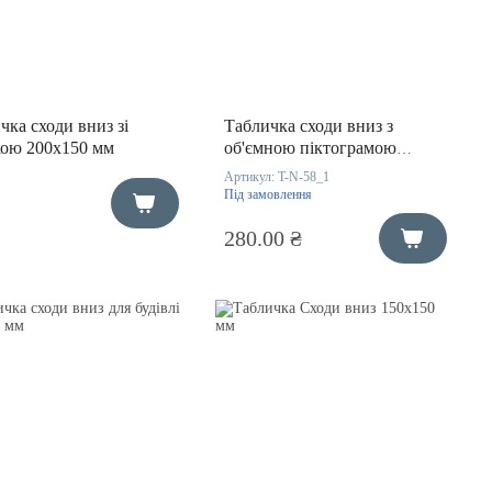
чка сходи вниз зі
Табличка сходи вниз з
кою 200х150 мм
об'ємною піктограмою
200х150 мм
Артикул:
T-N-58_1
Під замовлення
280.00 ₴