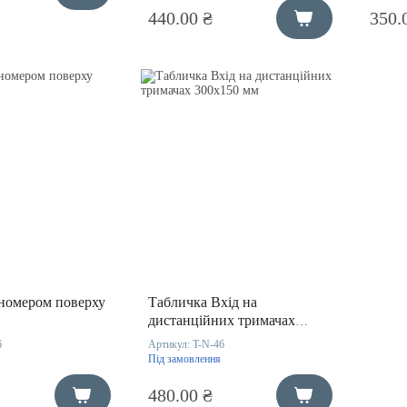
440.00 ₴
350.
 номером поверху
Табличка Вхід на
дистанційних тримачах
300х150 мм
6
Артикул:
T-N-46
Під замовлення
480.00 ₴