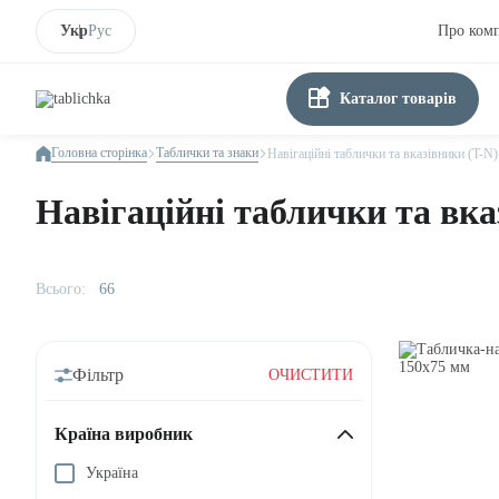
Укр
Рус
Про ком
Каталог товарів
Головна сторінка
Таблички та знаки
Навігаційні таблички та вказівники (T-N)
Навігаційні таблички та вка
Всього:
66
Фільтр
ОЧИСТИТИ
Країна виробник
Україна