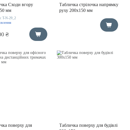
чка Сходи вгору
Табличка стрілочка напрямку
50 мм
руху 200х150 мм
л:
T-N-29_2
овлення
00 ₴
чка поверху для
Табличка поверху для будівлі