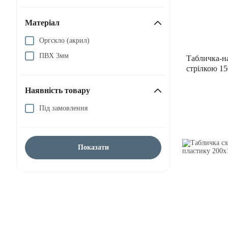
Матеріал
Оргскло (акрил)
ПВХ 3мм
Табличка-н
стрілкою 1
Наявність товару
Під замовлення
Показати