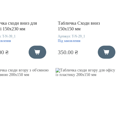
чка сходи вниз для
Табличка Сходи вниз
лі 150х230 мм
150х150 мм
л:
T-N-39_1
Артикул:
T-N-29_1
овлення
Під замовлення
00 ₴
350.00 ₴