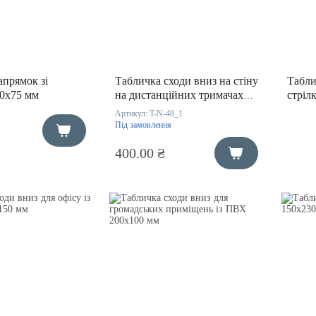
апрямок зі
Табличка сходи вниз на стіну
Табли
50х75 мм
на дистанційних тримачах
стріл
200х150 мм
Артикул:
T-N-48_1
Під замовлення
400.00 ₴