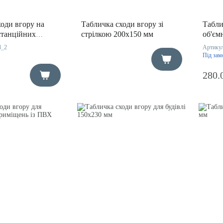
оди вгору на
Табличка сходи вгору зі
Табли
станційних
стрілкою 200х150 мм
об'єм
00х150 мм
200х1
8_2
Артику
Під зам
280.