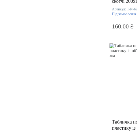
скотчі 200х
Артикул:
T-N-6
Під замовлення
160.00 ₴
Табличка н
пластику із
580х95 мм