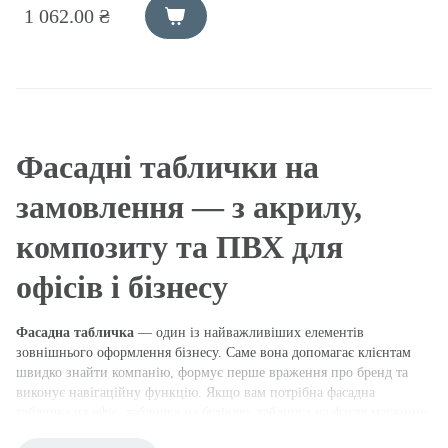
1 062.00 ₴
Фасадні таблички на
замовлення — з акрилу,
композиту та ПВХ для
офісів і бізнесу
Фасадна табличка
— один із найважливіших елементів
зовнішнього оформлення бізнесу. Саме вона допомагає клієнтам
швидко знайти компанію, формує перше враження про бренд та
виконує навігаційну функцію. Якщо вам потрібна фасадна
табличка на офіс, табличка на будівлю, табличка на фасад магазину
або інформаційна фасадна табличка для будь-якого іншого об'єкта,