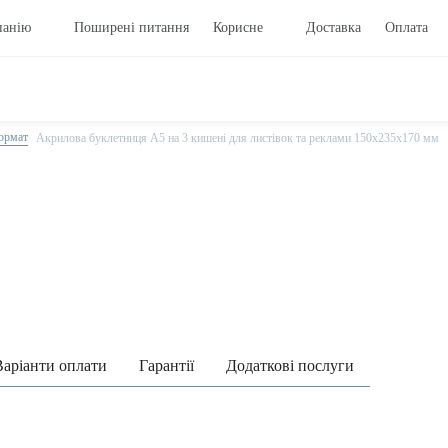
панію
Поширені питання
Корисне
Доставка
Оплата
ормат
Акрилова буклетниця А5 на 3 кишені для листівок та реклами 150х235х170 мм
Варіанти оплати
Гарантії
Додаткові послуги