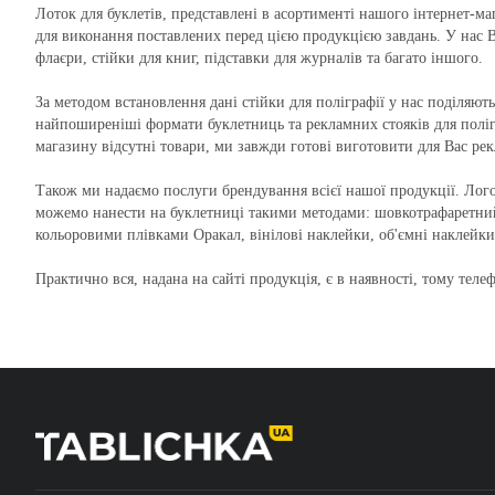
Лоток для буклетів, представлені в асортименті нашого інтернет-маг
для виконання поставлених перед цією продукцією завдань. У нас В
флаєри, стійки для книг, підставки для журналів та багато іншого.
За методом встановлення дані стійки для поліграфії у нас поділяються
найпоширеніші формати буклетниць та рекламних стояків для поліг
магазину відсутні товари, ми завжди готові виготовити для Вас рек
Також ми надаємо послуги брендування всієї нашої продукції. Лог
можемо нанести на буклетниці такими методами: шовкотрафаретни
кольоровими плівками Оракал, вінілові наклейки, об'ємні наклейки
Практично вся, надана на сайті продукція, є в наявності, тому теле