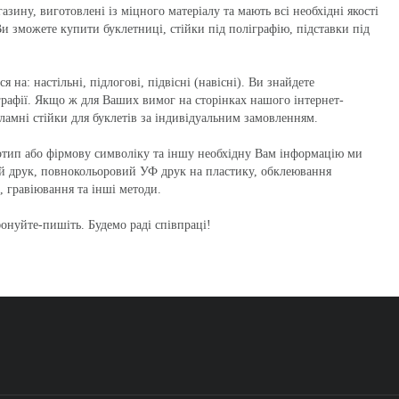
азину, виготовлені із міцного матеріалу та мають всі необхідні якості
и зможете купити буклетниці, стійки під поліграфію, підставки під
 на: настільні, підлогові, підвісні (навісні). Ви знайдете
рафії. Якщо ж для Ваших вимог на сторінках нашого інтернет-
ламні стійки для буклетів за індивідуальним замовленням.
отип або фірмову символіку та іншу необхідну Вам інформацію ми
й друк, повнокольоровий УФ друк на пластику, обклеювання
, гравіювання та інші методи.
фонуйте-пишіть. Будемо раді співпраці!