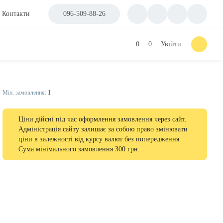
Контакти
096-509-88-26
0
0
Увійти
Мін. замовлення:
1
Ціни дійсні під час оформлення замовлення через сайт.
Адміністрація сайту залишає за собою право змінювати
ціни в залежності від курсу валют без попередження.
Сума мінімального замовлення 300 грн.