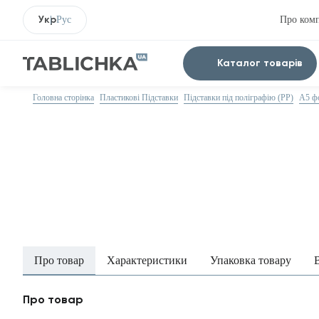
Укр
Рус
Про ком
Каталог товарів
Головна сторінка
Пластикові Підставки
Підставки під поліграфію (PP)
А5 ф
Про товар
Характеристики
Упаковка товару
Про товар