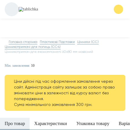
Головна сторінка
Пластикові Підставки
Цінники (СС)
Цінникотримачі для полиць (CC4)
Цінникотримач для економпанелі 60х80 мм навісний
Мін. замовлення:
10
Ціни дійсні під час оформлення замовлення через
сайт. Адміністрація сайту залишає за собою право
змінювати ціни в залежності від курсу валют без
попередження.
Сума мінімального замовлення 300 грн.
Про товар
Характеристики
Упаковка товару
Варіа