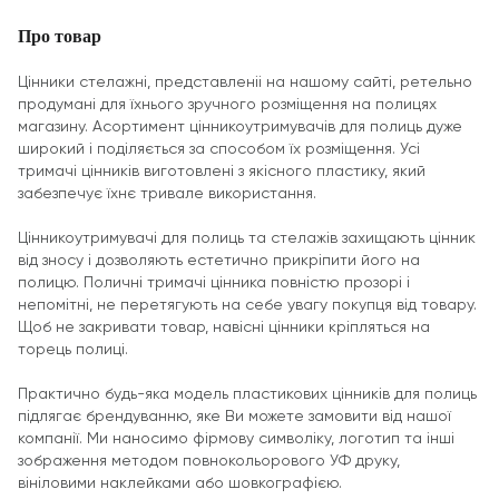
Про товар
Цінники стелажні, представленіі на нашому сайті, ретельно
продумані для їхнього зручного розміщення на полицях
магазину. Асортимент цінникоутримувачів для полиць дуже
широкий і поділяється за способом їх розміщення. Усі
тримачі цінників виготовлені з якісного пластику, який
забезпечує їхнє тривале використання.
Цінникоутримувачі для полиць та стелажів захищають цінник
від зносу і дозволяють естетично прикріпити його на
полицю. Поличні тримачі цінника повністю прозорі і
непомітні, не перетягують на себе увагу покупця від товару.
Щоб не закривати товар, навісні цінники кріпляться на
торець полиці.
Практично будь-яка модель пластикових цінників для полиць
підлягає брендуванню, яке Ви можете замовити від нашої
компанії. Ми наносимо фірмову символіку, логотип та інші
зображення методом повнокольорового УФ друку,
вініловими наклейками або шовкографією.