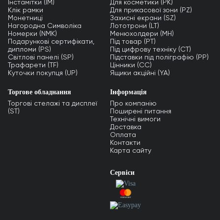
Інстамітки (IM)
Для косметики (PK)
Клік рамки
Для прикасової зони (PZ)
Монетниці
Захисні екрани (SZ)
Нагородна Символіка
Лототрони (LT)
Номерки (NMK)
Менюхолдери (MH)
Подарункові сертифікати,
Під товар (PT)
дипломи (PS)
Під цифрову техніку (CT)
Світлові панелі (SP)
Підставки під поліграфію (PP)
Трафарети (TF)
Цінники (СС)
Куточки покупця (UP)
Ящики акційні (YA)
Торгове обладнання
Інформація
Торгові стелажі та дисплеї
Про компанію
(ST)
Поширені питання
Технічні вимоги
Доставка
Оплата
Контакти
Карта сайту
Сервіси