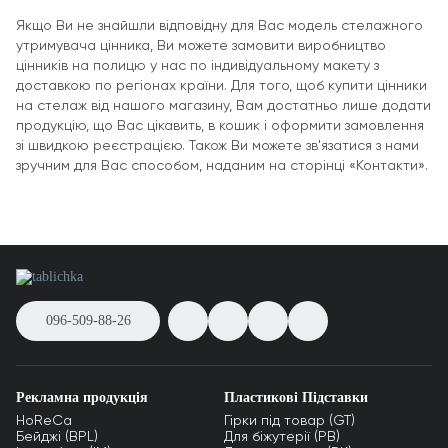
Якщо Ви не знайшли відповідну для Вас модель стелажного
утримувача цінника, Ви можете замовити виробництво
цінників на полицю у нас по індивідуальному макету з
доставкою по регіонах країни. Для того, щоб купити цінники
на стелаж від нашого магазину, Вам достатньо лише додати
продукцію, що Вас цікавить, в кошик і оформити замовлення
зі швидкою реєстрацією. Також Ви можете зв'язатися з нами
зручним для Вас способом, наданим на сторінці «Контакти».
096-509-88-26
Рекламна продукція
Пластикові Підставки
HoReCa
Гірки під товар (GT)
Бейджі (BPL)
Для біжутерії (PB)