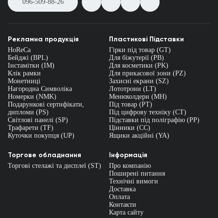
096-509-88-26
Рекламна продукція
Пластикові Підставки
HoReCa
Гірки під товар (GT)
Бейджі (BPL)
Для біжутерії (PB)
Інстамітки (IM)
Для косметики (PK)
Клік рамки
Для прикасової зони (PZ)
Монетниці
Захисні екрани (SZ)
Нагородна Символіка
Лототрони (LT)
Номерки (NMK)
Менюхолдери (MH)
Подарункові сертифікати,
Під товар (PT)
дипломи (PS)
Під цифрову техніку (CT)
Світлові панелі (SP)
Підставки під поліграфію (PP)
Трафарети (TF)
Цінники (СС)
Куточки покупця (UP)
Ящики акційні (YA)
Торгове обладнання
Інформація
Торгові стелажі та дисплеї (ST)
Про компанію
Поширені питання
Технічні вимоги
Доставка
Оплата
Контакти
Карта сайту