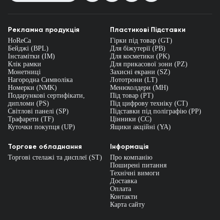
Рекламна продукція
Пластикові Підставки
HoReCa
Гірки під товар (GT)
Бейджі (BPL)
Для біжутерії (PB)
Інстамітки (IM)
Для косметики (PK)
Клік рамки
Для прикасової зони (PZ)
Монетниці
Захисні екрани (SZ)
Нагородна Символіка
Лототрони (LT)
Номерки (NMK)
Менюхолдери (MH)
Подарункові сертифікати,
Під товар (PT)
дипломи (PS)
Під цифрову техніку (CT)
Світлові панелі (SP)
Підставки під поліграфію (PP)
Трафарети (TF)
Цінники (СС)
Куточки покупця (UP)
Ящики акційні (YA)
Торгове обладнання
Інформація
Торгові стелажі та дисплеї (ST)
Про компанію
Поширені питання
Технічні вимоги
Доставка
Оплата
Контакти
Карта сайту