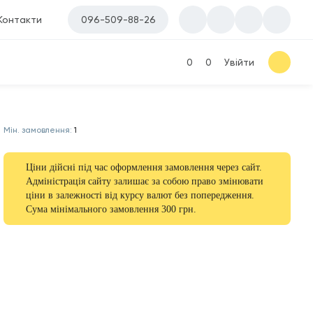
Контакти
096-509-88-26
0
0
Увійти
Мін. замовлення:
1
Ціни дійсні під час оформлення замовлення через сайт.
Адміністрація сайту залишає за собою право змінювати
ціни в залежності від курсу валют без попередження.
Сума мінімального замовлення 300 грн.