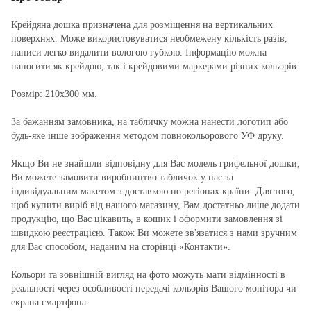
Крейдяна дошка призначена для розміщення на вертикальних
поверхнях. Може використовуватися необмежену кількість разів,
написи легко видалити вологою губкою. Інформацію можна
наносити як крейдою, так і крейдовими маркерами різних кольорів.
Розмір: 210х300 мм.
За бажанням замовника, на табличку можна нанести логотип або
будь-яке інше зображення методом повнокольорового УФ друку.
Якщо Ви не знайшли відповідну для Вас модель грифельної дошки,
Ви можете замовити виробництво табличок у нас за
індивідуальним макетом з доставкою по регіонах країни. Для того,
щоб купити виріб від нашого магазину, Вам достатньо лише додати
продукцію, що Вас цікавить, в кошик і оформити замовлення зі
швидкою реєстрацією. Також Ви можете зв'язатися з нами зручним
для Вас способом, наданим на сторінці «Контакти».
Кольори та зовнішній вигляд на фото можуть мати відмінності в
реальності через особливості передачі кольорів Вашого монітора чи
екрана смартфона.