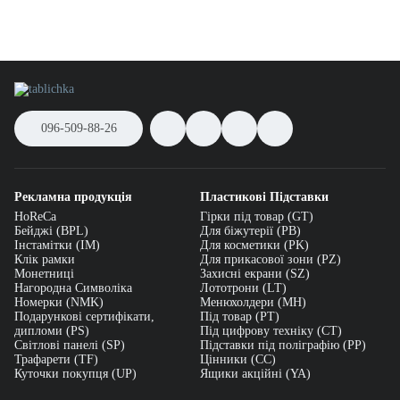
096-509-88-26
Рекламна продукція
Пластикові Підставки
HoReCa
Гірки під товар (GT)
Бейджі (BPL)
Для біжутерії (PB)
Інстамітки (IM)
Для косметики (PK)
Клік рамки
Для прикасової зони (PZ)
Монетниці
Захисні екрани (SZ)
Нагородна Символіка
Лототрони (LT)
Номерки (NMK)
Менюхолдери (MH)
Подарункові сертифікати,
Під товар (PT)
дипломи (PS)
Під цифрову техніку (CT)
Світлові панелі (SP)
Підставки під поліграфію (PP)
Трафарети (TF)
Цінники (СС)
Куточки покупця (UP)
Ящики акційні (YA)