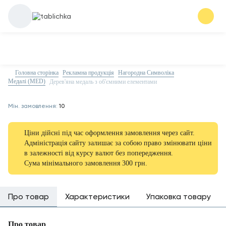
Головна сторінка
Рекламна продукція
Нагородна Символіка
Медалі (MED)
Дерев'яна медаль з об'ємними елементами
Мін. замовлення:
10
Ціни дійсні під час оформлення замовлення через сайт.
Адміністрація сайту залишає за собою право змінювати ціни
в залежності від курсу валют без попередження.
Сума мінімального замовлення 300 грн.
Про товар
Характеристики
Упаковка товару
Про товар