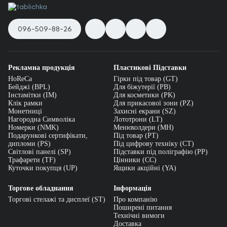
096-509-88-26
Рекламна продукція
Пластикові Підставки
HoReCa
Гірки під товар (GT)
Бейджі (BPL)
Для біжутерії (PB)
Інстамітки (IM)
Для косметики (PK)
Клік рамки
Для прикасової зони (PZ)
Монетниці
Захисні екрани (SZ)
Нагородна Символіка
Лототрони (LT)
Номерки (NMK)
Менюхолдери (MH)
Подарункові сертифікати,
Під товар (PT)
дипломи (PS)
Під цифрову техніку (CT)
Світлові панелі (SP)
Підставки під поліграфію (PP)
Трафарети (TF)
Цінники (СС)
Куточки покупця (UP)
Ящики акційні (YA)
Торгове обладнання
Інформація
Торгові стелажі та дисплеї (ST)
Про компанію
Поширені питання
Технічні вимоги
Доставка