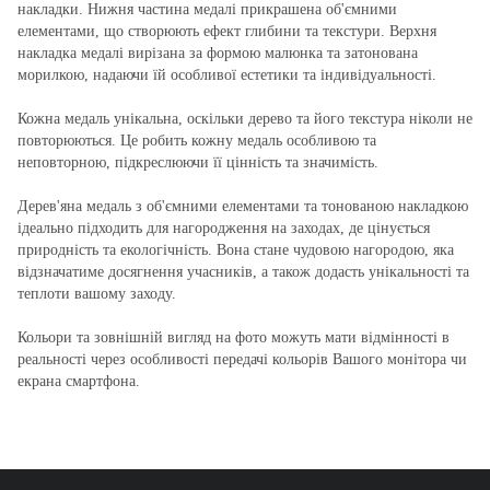
накладки. Нижня частина медалі прикрашена об'ємними
елементами, що створюють ефект глибини та текстури. Верхня
накладка медалі вирізана за формою малюнка та затонована
морилкою, надаючи їй особливої естетики та індивідуальності.
Кожна медаль унікальна, оскільки дерево та його текстура ніколи не
повторюються. Це робить кожну медаль особливою та
неповторною, підкреслюючи її цінність та значимість.
Дерев'яна медаль з об'ємними елементами та тонованою накладкою
ідеально підходить для нагородження на заходах, де цінується
природність та екологічність. Вона стане чудовою нагородою, яка
відзначатиме досягнення учасників, а також додасть унікальності та
теплоти вашому заходу.
Кольори та зовнішній вигляд на фото можуть мати відмінності в
реальності через особливості передачі кольорів Вашого монітора чи
екрана смартфона.