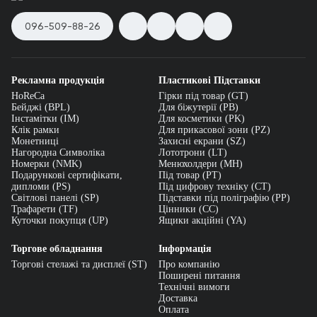
096-509-88-26
Рекламна продукція
Пластикові Підставки
HoReCa
Гірки під товар (GT)
Бейджі (BPL)
Для біжутерії (PB)
Інстамітки (IM)
Для косметики (PK)
Клік рамки
Для прикасової зони (PZ)
Монетниці
Захисні екрани (SZ)
Нагородна Символіка
Лототрони (LT)
Номерки (NMK)
Менюхолдери (MH)
Подарункові сертифікати,
Під товар (PT)
дипломи (PS)
Під цифрову техніку (CT)
Світлові панелі (SP)
Підставки під поліграфію (PP)
Трафарети (TF)
Цінники (СС)
Куточки покупця (UP)
Ящики акційні (YA)
Торгове обладнання
Інформація
Торгові стелажі та дисплеї (ST)
Про компанію
Поширені питання
Технічні вимоги
Доставка
Оплата