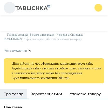
Головна сторінка
Рекламна продукція
Нагородна Символіка
Медалі (MED)
Акрилова медаль «Жетон» із молочного акрилу
Мін. замовлення:
10
Ціни дійсні під час оформлення замовлення через сайт.
Адміністрація сайту залишає за собою право змінювати ціни
в залежності від курсу валют без попередження.
Сума мінімального замовлення 300 грн.
Про товар
Характеристики
Упаковка товару
Про товар