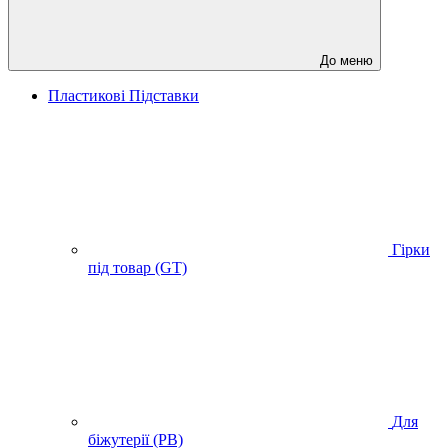
До меню
Пластикові Підставки
Гірки
під товар (GT)
Для
біжутерії (PB)