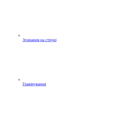
Згинання на струні
Гравірування