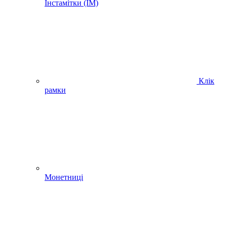
Інстамітки (IM)
Клік
рамки
Монетниці