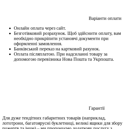
Варіанти оплати
Онлайн оплата через сайт.
Безготівковий розрахунок. Щоб здійснити оплату, вам
необхідно прикріпити установчі документи при
оформленні замовлення.
Банківський переказ на картковий рахунок.
Оплата післяплатою. При надсиланні товару за
допомогою перевізника Нова Пошта та Укрпошта.
Гарантії
Для дуже тендітних габаритних товарів (наприклад,
лототрони, багатоярусні буклетниці, великі ящики для збору
пожертв та інше) – ми пропонуємо додаткову послугу з