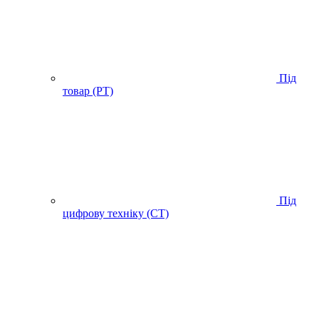
Під
товар (PT)
Під
цифрову техніку (CT)