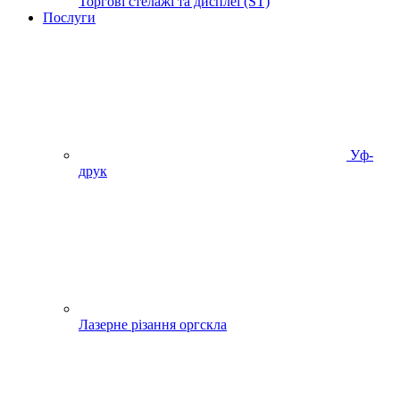
Торгові стелажі та дисплеї (ST)
Послуги
Уф-
друк
Лазерне різання оргскла