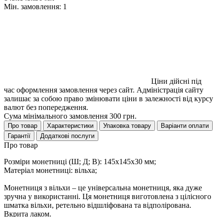
Мін. замовлення:
1
Ціни дійсні під
час оформлення замовлення через сайт. Адміністрація сайту
залишає за собою право змінювати ціни в залежності від курсу
валют без попередження.
Сума мінімального замовлення 300 грн.
Про товар
Характеристики
Упаковка товару
Варіанти оплати
Гарантії
Додаткові послуги
Про товар
Розміри монетниці (Ш; Д; В): 145х145х30 мм;
Матеріал монетниці: вільха;
Монетниця з вільхи – це універсальна монетниця, яка дуже
зручна у використанні. Ця монетниця виготовлена з цілісного
шматка вільхи, ретельно відшліфована та відполірована.
Вкрита лаком.