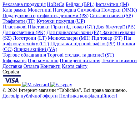
Рекламна продукція
HoReCa
Бейджі (BPL)
Інстамітки (IM)
Клік рамки
Монетниці
Нагородна Символіка
Номерки (NMK)
Подарункові сертифікати, дипломи (PS)
Світлові панелі (SP)
Трафарети (TF)
Куточки покупця (UP)
Пластикові Підставки
Гірки під товар (GT)
Для біжутерії (PB)
Для косметики (PK)
Для прикасової зони (PZ)
Захисні екрани
(SZ)
Лототрони (LT)
Менюхолдери (MH)
Під товар (PT)
Під
цифрову техніку (CT)
Підставки під поліграфію (PP)
Цінники
(СС)
Ящики акційні (YA)
Торгове обладнання
Торгові стелажі та дисплеї (ST)
Інформація
Про компанію
Поширені питання
Технічні вимоги
Доставка
Оплата
Контакти
Карта сайту
Сервіси
© 2024 Інтернет-магазин “Tablichka”. Всі права захищено.
Договір публічної оферти
Політика конфіденційності