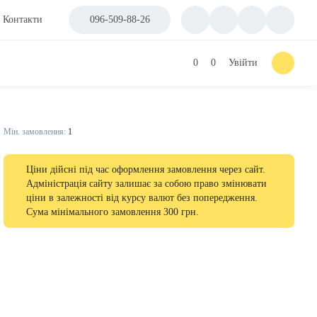
Контакти
096-509-88-26
0
0
Увійти
Мін. замовлення:
1
Ціни дійсні під час оформлення замовлення через сайт.
Адміністрація сайту залишає за собою право змінювати
ціни в залежності від курсу валют без попередження.
Сума мінімального замовлення 300 грн.