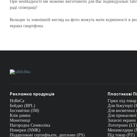
При необхідності ми можемо виготовити для Вас індивідуальні та
раді співпраці!
Кольори та зовнішній вигляд на фото можуть мати відмінності в реа
екрана смартфона.
Рекламна продукція
Пластикові П
HoReCa
Гірки під товар
Бейджі (BPL)
Для біжутерії (
Інстамітки (IM)
Для косметики 
Клік рамки
Для прикасової
Монетниці
Захисні екрани
Нагородна Символіка
Лототрони (LT
Номерки (NMK)
Менюхолдери 
Подарункові сертифікати, дипломи (PS)
Під товар (PT)