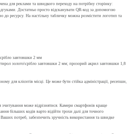
ена для реклами та швидкого переходу на потрібну сторінку:
відгуками. Достатньо просто відсканувати QR-код за допомогою
но до ресурсу. На настільну табличку можна розмістити логотип та
\срібло завтовшки 2 мм
тирол золото\срібло завтовшки 2 мм; прозорий акрил завтовшки 1,8
ому для клієнтів місці. Це може бути стійка адміністрації, ресепшн,
ля зчитування може відрізнятися. Камери смартфонів краще
ання більших кодів варто відійти трохи далі для точного
 Ваших потреб, забезпечить зручність використання та швидке