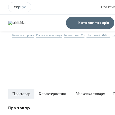
Укр
Рус
Про ком
Каталог товарів
Головна сторінка
Рекламна продукція
Інстамітки (IM)
Настільні (IM-NS)
І
Про товар
Характеристики
Упаковка товару
Про товар