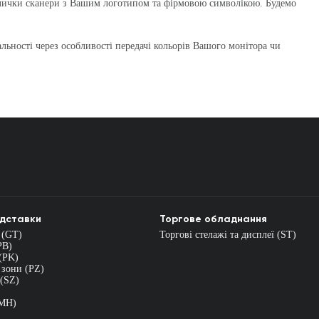
блички сканери з Вашим логотипом та фірмовою символікою. Будемо
льності через особливості передачі кольорів Вашого монітора чи
ідставки
Торгове обладнання
 (GT)
Торгові стелажі та дисплеї (ST)
PB)
(PK)
 зони (PZ)
 (SZ)
)
(MH)