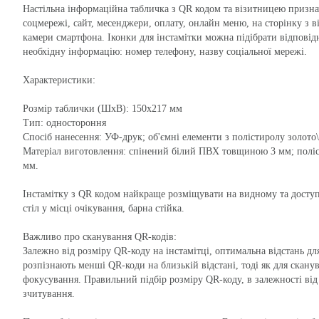
Настільна інформаційна табличка з QR кодом та візитницею признач
соцмережі, сайт, месенджери, оплату, онлайн меню, на сторінку з 
камери смартфона. Іконки для інстамітки можна підібрати відповід
необхідну інформацію: номер телефону, назву соціальної мережі.
Характеристики:
Розмір таблички (ШхВ): 150х217 мм
Тип: одностороння
Спосіб нанесення: УФ-друк; об'ємні елементи з полістиролу золото
Матеріал виготовлення: спінений білий ПВХ товщиною 3 мм; поліс
мм.
Інстамітку з QR кодом найкраще розміщувати на видному та доступн
стіл у місці очікування, барна стійка.
Важливо про сканування QR-кодів:
Залежно від розміру QR-коду на інстамітці, оптимальна відстань д
розпізнають менші QR-коди на близькій відстані, тоді як для сканув
фокусування. Правильний підбір розміру QR-коду, в залежності від
зчитування.