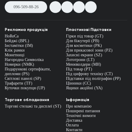
096-509-88-26
Рекламна продукція
Пластикові Підставки
HoReCa
Гірки під товар (GT)
Бейджі (BPL)
Для біжутерії (PB)
Інстамітки (IM)
Для косметики (PK)
Клік рамки
Для прикасової зони (PZ)
Монетниці
Захисні екрани (SZ)
Нагородна Символіка
Лототрони (LT)
Номерки (NMK)
Менюхолдери (MH)
Подарункові сертифікати,
Під товар (PT)
дипломи (PS)
Під цифрову техніку (CT)
Світлові панелі (SP)
Підставки під поліграфію (PP)
Трафарети (TF)
Цінники (СС)
Куточки покупця (UP)
Ящики акційні (YA)
Торгове обладнання
Інформація
Торгові стелажі та дисплеї (ST)
Про компанію
Поширені питання
Технічні вимоги
Доставка
Оплата
Контакти