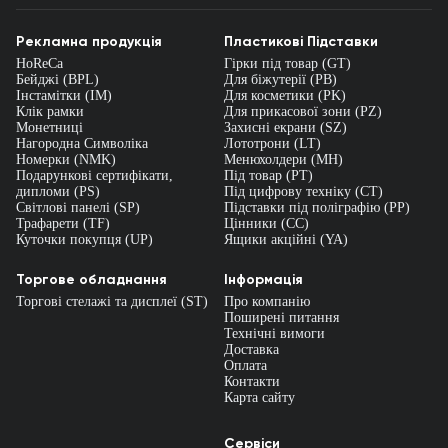
Рекламна продукція
Пластикові Підставки
HoReCa
Гірки під товар (GT)
Бейджі (BPL)
Для біжутерії (PB)
Інстамітки (IM)
Для косметики (PK)
Клік рамки
Для прикасової зони (PZ)
Монетниці
Захисні екрани (SZ)
Нагородна Символіка
Лототрони (LT)
Номерки (NMK)
Менюхолдери (MH)
Подарункові сертифікати,
Під товар (PT)
дипломи (PS)
Під цифрову техніку (CT)
Світлові панелі (SP)
Підставки під поліграфію (PP)
Трафарети (TF)
Цінники (СС)
Куточки покупця (UP)
Ящики акційні (YA)
Торгове обладнання
Інформація
Торгові стелажі та дисплеї (ST)
Про компанію
Поширені питання
Технічні вимоги
Доставка
Оплата
Контакти
Карта сайту
Сервіси