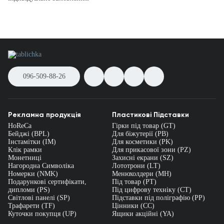
096-509-88-26
Рекламна продукція
Пластикові Підставки
HoReCa
Гірки під товар (GT)
Бейджі (BPL)
Для біжутерії (PB)
Інстамітки (IM)
Для косметики (PK)
Клік рамки
Для прикасової зони (PZ)
Монетниці
Захисні екрани (SZ)
Нагородна Символіка
Лототрони (LT)
Номерки (NMK)
Менюхолдери (MH)
Подарункові сертифікати,
Під товар (PT)
дипломи (PS)
Під цифрову техніку (CT)
Світлові панелі (SP)
Підставки під поліграфію (PP)
Трафарети (TF)
Цінники (СС)
Куточки покупця (UP)
Ящики акційні (YA)