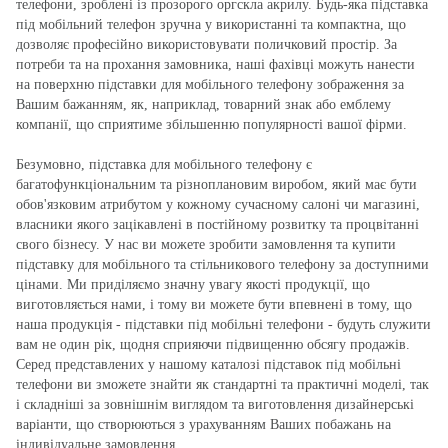
телефони, зроблені із прозорого оргскла акрилу. Будь-яка підставка
під мобільний телефон зручна у використанні та компактна, що
дозволяє професійно використовувати поличковий простір. За
потреби та на прохання замовника, наші фахівці можуть нанести
на поверхню підставки для мобільного телефону зображення за
Вашим бажанням, як, наприклад, товарний знак або емблему
компанії, що сприятиме збільшенню популярності вашої фірми.
Безумовно, підставка для мобільного телефону є
багатофункціональним та різноплановим виробом, який має бути
обов'язковим атрибутом у кожному сучасному салоні чи магазині,
власники якого зацікавлені в постійному розвитку та процвітанні
свого бізнесу. У нас ви можете зробити замовлення та купити
підставку для мобільного та стільникового телефону за доступними
цінами. Ми приділяємо значну увагу якості продукції, що
виготовляється нами, і тому ви можете бути впевнені в тому, що
наша продукція - підставки під мобільні телефони - будуть служити
вам не один рік, щодня сприяючи підвищенню обсягу продажів.
Серед представлених у нашому каталозі підставок під мобільні
телефони ви зможете знайти як стандартні та практичні моделі, так
і складніші за зовнішнім виглядом та виготовлення дизайнерські
варіанти, що створюються з урахуванням Ваших побажань на
індивідуальне замовлення.