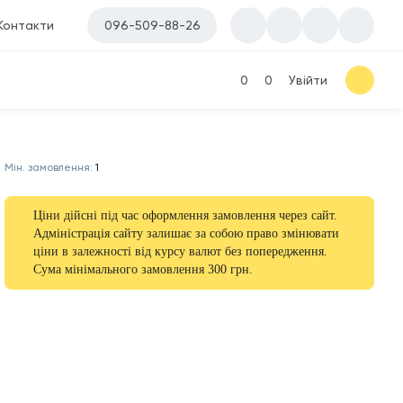
Контакти
096-509-88-26
0
0
Увійти
Мін. замовлення:
1
Ціни дійсні під час оформлення замовлення через сайт.
Адміністрація сайту залишає за собою право змінювати
ціни в залежності від курсу валют без попередження.
Сума мінімального замовлення 300 грн.