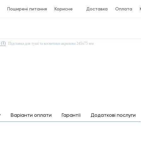
Поширені питання
Корисне
Доставка
Оплата
 (Т)
Підставка для туші та косметики акрилова 245х75 мм
у
Варіанти оплати
Гарантії
Додаткові послуги