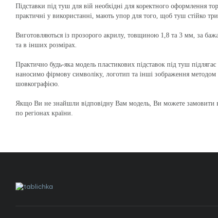
Підставки під туш для вій необхідні для коректного оформлення то
практичні у використанні, мають упор для того, щоб туш стійко три
Виготовляються із прозорого акрилу, товщиною 1,8 та 3 мм, за ба
та в інших розмірах.
Практично будь-яка модель пластикових підставок під туш підляга
наносимо фірмову символіку, логотип та інші зображення методом
шовкографією.
Якщо Ви не знайшли відповідну Вам модель, Ви можете замовити в
по регіонах країни.