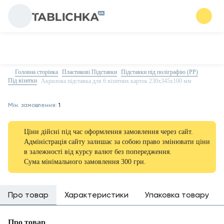
Головна сторінка
Пластикові Підставки
Підставки під поліграфію (PP)
Під візитки
Акрилова підставка для 6 візитних карток 230х345х100 мм
Мін. замовлення:
1
Ціни дійсні під час оформлення замовлення через сайт.
Адміністрація сайту залишає за собою право змінювати ціни
в залежності від курсу валют без попередження.
Сума мінімального замовлення 300 грн.
Про товар
Характеристики
Упаковка товару
Про товар