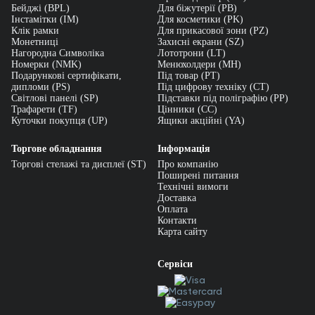
Бейджі (BPL)
Для біжутерії (PB)
Інстамітки (IM)
Для косметики (PK)
Клік рамки
Для прикасової зони (PZ)
Монетниці
Захисні екрани (SZ)
Нагородна Символіка
Лототрони (LT)
Номерки (NMK)
Менюхолдери (MH)
Подарункові сертифікати,
Під товар (PT)
дипломи (PS)
Під цифрову техніку (CT)
Світлові панелі (SP)
Підставки під поліграфію (PP)
Трафарети (TF)
Цінники (СС)
Куточки покупця (UP)
Ящики акційні (YA)
Торгове обладнання
Інформація
Торгові стелажі та дисплеї (ST)
Про компанію
Поширені питання
Технічні вимоги
Доставка
Оплата
Контакти
Карта сайту
Сервіси