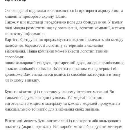
Основа даної підставки виготовляється із прозорого акрилу 3мм, а
кишені із прозорого акрилу 1,8мм.
Також у цій підставці передбачено поле для брендування. У цьому
полі можна розмістити назву організації, логотип компанії, а також
контактну інформацію.
Вартість брендування прораховується окремо і залежить від методу
нанесення, барвистості логотипу та термінів виконання
замовлення. Наша компанія може нанести логотип такими
способами:
повнокольоровий уф друк, трафаретний друк, лазерне гравіювання,
а також аплікація плівкою. Зв'яжіться з нашим менеджером і він
допоможе Вам визначиться якийсь із способів застосувати в тому
чи іншому випадку.
Купити візитниці із пластику у нашому інтернет-магазині Ви
зможете на дуже вигідних умовах. Усі моделі візитниць
виготовлені з міцного матеріалу та кожна з моделей продумана з
максимальною точністю для виконання своїх завдань.
Візитниці можуть бути виготовлені із прозорого або кольорового
пластику (акрил, оргскло). Всі вироби можна брендувати методом