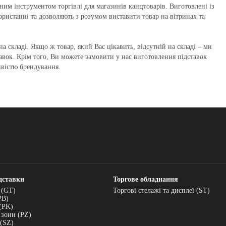
ним інструментом торгівлі для магазинів канцтоварів. Виготовлені із
користанні та дозволяють з розумом виставити товар на вітринах та
на складі. Якщо ж товар, який Вас цікавить, відсутній на складі – ми
тавок. Крім того, Ви можете замовити у нас виготовлення підставок
ивістю брендування.
дставки
Торгове обладнання
 (GT)
Торгові стелажі та дисплеї (ST)
PB)
(PK)
 зони (PZ)
 (SZ)