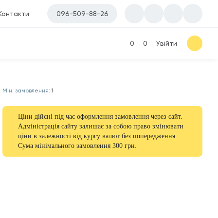
Контакти
096-509-88-26
0
0
Увійти
Мін. замовлення:
1
Ціни дійсні під час оформлення замовлення через сайт.
Адміністрація сайту залишає за собою право змінювати
ціни в залежності від курсу валют без попередження.
Сума мінімального замовлення 300 грн.