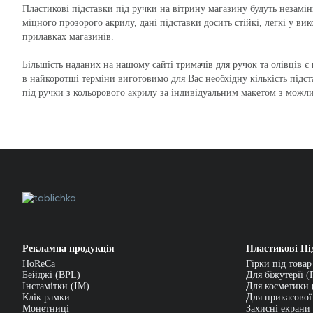
Пластикові підставки під ручки на вітрину магазину будуть незамін
міцного прозорого акрилу, дані підставки досить стійкі, легкі у ви
прилавках магазинів.
Більшість наданих на нашому сайті тримачів для ручок та олівців є 
в найкоротші терміни виготовимо для Вас необхідну кількість підс
під ручки з кольорового акрилу за індивідуальним макетом з можл
Рекламна продукція
Пластикові Пі
HoReCa
Гірки під товар
Бейджі (BPL)
Для біжутерії (
Інстамітки (IM)
Для косметики 
Клік рамки
Для прикасової
Монетниці
Захисні екрани