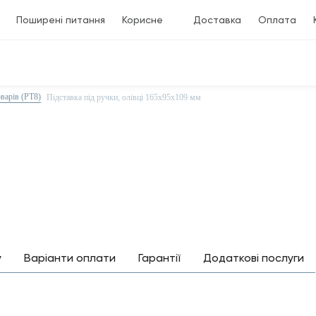
Поширені питання
Корисне
Доставка
Оплата
варів (PT8)
Підставка під ручки, олівці 165х95х109 мм
у
Варіанти оплати
Гарантії
Додаткові послуги