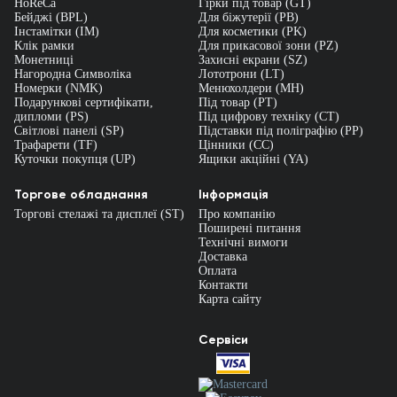
HoReCa
Гірки під товар (GT)
Бейджі (BPL)
Для біжутерії (PB)
Інстамітки (IM)
Для косметики (PK)
Клік рамки
Для прикасової зони (PZ)
Монетниці
Захисні екрани (SZ)
Нагородна Символіка
Лототрони (LT)
Номерки (NMK)
Менюхолдери (MH)
Подарункові сертифікати,
Під товар (PT)
дипломи (PS)
Під цифрову техніку (CT)
Світлові панелі (SP)
Підставки під поліграфію (PP)
Трафарети (TF)
Цінники (СС)
Куточки покупця (UP)
Ящики акційні (YA)
Торгове обладнання
Інформація
Торгові стелажі та дисплеї (ST)
Про компанію
Поширені питання
Технічні вимоги
Доставка
Оплата
Контакти
Карта сайту
Сервіси