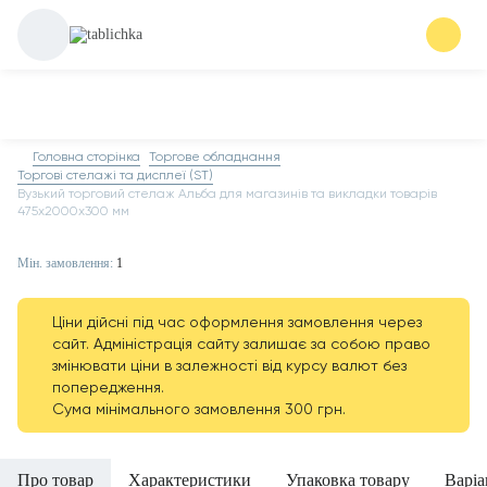
Головна сторінка
Торгове обладнання
Торгові стелажі та дисплеї (ST)
Вузький торговий стелаж Альба для магазинів та викладки товарів
475х2000х300 мм
Мін. замовлення:
1
Ціни дійсні під час оформлення замовлення через
сайт. Адміністрація сайту залишає за собою право
змінювати ціни в залежності від курсу валют без
попередження.
Сума мінімального замовлення 300 грн.
Про товар
Характеристики
Упаковка товару
Варіа