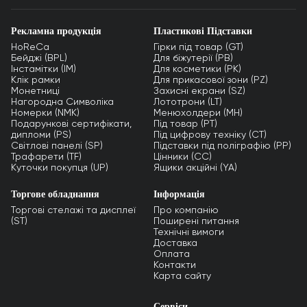
Рекламна продукція
Пластикові Підставки
HoReCa
Гірки під товар (GT)
Бейджі (BPL)
Для біжутерії (PB)
Інстамітки (IM)
Для косметики (PK)
Клік рамки
Для прикасової зони (PZ)
Монетниці
Захисні екрани (SZ)
Нагородна Символіка
Лототрони (LT)
Номерки (NMK)
Менюхолдери (MH)
Подарункові сертифікати,
Під товар (PT)
дипломи (PS)
Під цифрову техніку (CT)
Світлові панелі (SP)
Підставки під поліграфію (PP)
Трафарети (TF)
Цінники (СС)
Куточки покупця (UP)
Ящики акційні (YA)
Торгове обладнання
Інформація
Торгові стелажі та дисплеї
Про компанію
(ST)
Поширені питання
Технічні вимоги
Доставка
Оплата
Контакти
Карта сайту
Сервіси