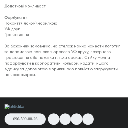
Додаткові можливості:
Фарбування
Покриття лаком\морилкою
УФ друк
Гравіювання
За бажанням замовника, на стелаж можна нанести логотип
за допомогою повнокольорового УФ друку, лазерного
гравіювання або накатки плівки оракал. Стійку можна
пофарбувати в корпоративні кольори, надати іншого
відтінку за допомогою морилки або повністю задрукувати
повнокольором.
096-509-88-26