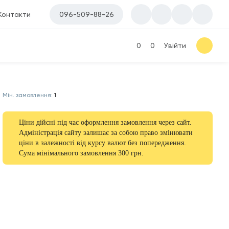
Контакти
096-509-88-26
0
0
Увійти
Мін. замовлення:
1
Ціни дійсні під час оформлення замовлення через сайт.
Адміністрація сайту залишає за собою право змінювати
ціни в залежності від курсу валют без попередження.
Сума мінімального замовлення 300 грн.