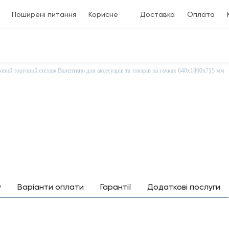
Поширені питання
Корисне
Доставка
Оплата
овий торговий стелаж Валентино для аксесуарів та товарів на гачках 640х1800х715 мм
у
Варіанти оплати
Гарантії
Додаткові послуги