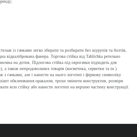
бренду;
стелаж із гачками легко збирати та розбирати без шурупів та болтів,
на відкалібрована фанера. Торгова стійка від Tablichka ретельно
риємна на дотик. Підлогова стійка під єврогачки підходить для
, а також непродовольчих товарів (косметика, серветки та ін.)
 з гачками, але і нанести на нього логотип і фірмову символіку
ріант обклеювання оракалом, трохи змінити конструктив, розміри
ати всю стійку або нанести логотип на верхню частину конструкції.