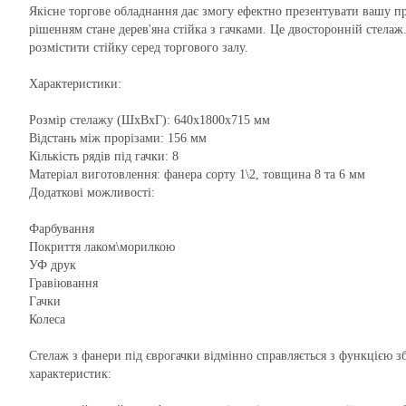
Якісне торгове обладнання дає змогу ефектно презентувати вашу пр
рішенням стане дерев'яна стійка з гачками. Це двосторонній стелаж
розмістити стійку серед торгового залу.
Характеристики:
Розмір стелажу (ШхВхГ): 640х1800х715 мм
Відстань між прорізами: 156 мм
Кількість рядів під гачки: 8
Матеріал виготовлення: фанера сорту 1\2, товщина 8 та 6 мм
Додаткові можливості:
Фарбування
Покриття лаком\морилкою
УФ друк
Гравіювання
Гачки
Колеса
Стелаж з фанери під єврогачки відмінно справляється з функцією зб
характеристик: