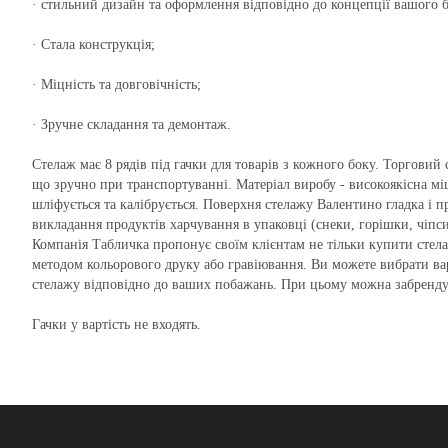
· стильний дизайн та оформлення відповідно до концепції вашого 
· Стала конструкція;
· Міцність та довговічність;
· Зручне складання та демонтаж.
Стелаж має 8 рядів під гачки для товарів з кожного боку. Торговий 
що зручно при транспортуванні. Матеріал виробу - високоякісна міц
шліфується та калібрується. Поверхня стелажу Валентино гладка і п
викладання продуктів харчування в упаковці (снеки, горішки, чіпси)
Компанія Табличка пропонує своїм клієнтам не тільки купити стелаж
методом кольорового друку або гравіювання. Ви можете вибрати ва
стелажу відповідно до ваших побажань. При цьому можна забрендув
Гачки у вартість не входять.