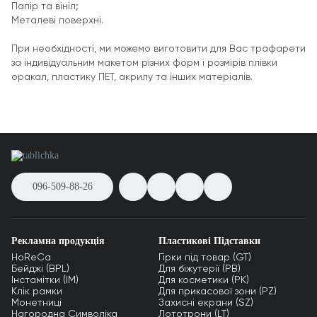
Папір та вініл;
Металеві поверхні.
При необхідності, ми можемо виготовити для Вас трафарети
за індивідуальним макетом різних форм і розмірів плівки
оракал, пластику ПЕТ, акрилу та інших матеріалів.
096-509-88-26
Рекламна продукція
Пластикові Підставки
HoReCa
Гірки під товар (GT)
Бейджі (BPL)
Для біжутерії (PB)
Інстамітки (IM)
Для косметики (PK)
Клік рамки
Для прикасової зони (PZ)
Монетниці
Захисні екрани (SZ)
Нагородна Символіка
Лототрони (LT)