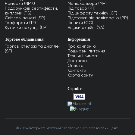
Номерки (NMK)
Менюхолдери (MH)
Подарункові сертифікати,
Під товар (PT)
дипломи (PS)
Під цифрову техніку (CT)
Світлові панелі (SP)
Підставки під поліграфію (PP)
Трафарети (TF)
Цінники (СС)
Куточки покупця (UP)
Ящики акційні (YA)
Торгове обладнання
Інформація
Торгові стелажі та дисплеї
Про компанію
(ST)
Поширені питання
Технічні вимоги
Доставка
Оплата
Контакти
Карта сайту
Сервіси
© 2024 Інтернет-магазин “Tablichka”. Всі права захищено.