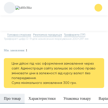
Головна сторінка
Рекламна продукція
Трафарети (TF)
Трафарет цифр 0–9 для нанесення маркування 200×297 мм
Мін. замовлення:
1
Ціни дійсні під час оформлення замовлення через
сайт. Адміністрація сайту залишає за собою право
змінювати ціни в залежності від курсу валют без
попередження.
Сума мінімального замовлення 300 грн.
Про товар
Характеристики
Упаковка товару
Варіа