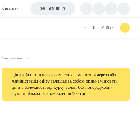
Контакти
096-509-88-26
0
0
Увійти
Мін. замовлення:
1
Ціни дійсні під час оформлення замовлення через сайт.
Адміністрація сайту залишає за собою право змінювати
ціни в залежності від курсу валют без попередження.
Сума мінімального замовлення 300 грн.