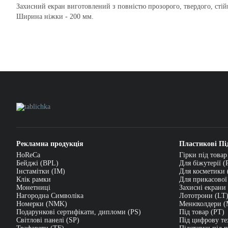
Захисний екран виготовлений з повністю прозорого, твердого, стійк
Ширина ніжки - 200 мм.
Рекламна продукція
Пластикові Пі
HoReCa
Гірки під товар
Бейджі (BPL)
Для біжутерії (
Інстамітки (IM)
Для косметики 
Клік рамки
Для прикасової
Монетниці
Захисні екрани
Нагородна Символіка
Лототрони (LT
Номерки (NMK)
Менюхолдери 
Подарункові сертифікати, дипломи (PS)
Під товар (PT)
Світлові панелі (SP)
Під цифрову те