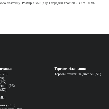
ого пластику. Розмір віконця для передачі грошей - 300х150 мм.
дставки
Торгове обладнання
 (GT)
Торгові стелажі та дисплеї (ST)
PB)
(PK)
 зони (PZ)
 (SZ)
)
(MH)
хніку (CT)