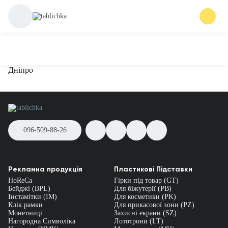
Дніпро
096-509-88-26
Рекламна продукція
Пластикові Підставки
HoReCa
Гірки під товар (GT)
Бейджі (BPL)
Для біжутерії (PB)
Інстамітки (IM)
Для косметики (PK)
Клік рамки
Для прикасової зони (PZ)
Монетниці
Захисні екрани (SZ)
Нагородна Символіка
Лототрони (LT)