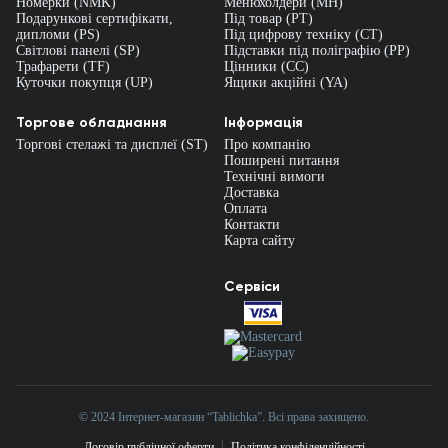
Номерки (NMK)
Менюхолдери (MH)
Подарункові сертифікати,
Під товар (PT)
дипломи (PS)
Під цифрову техніку (CT)
Світлові панелі (SP)
Підставки під поліграфію (PP)
Трафарети (TF)
Цінники (СС)
Куточки покупця (UP)
Ящики акційні (YA)
Торгове обладнання
Інформація
Торгові стелажі та дисплеї (ST)
Про компанію
Поширені питання
Технічні вимоги
Доставка
Оплата
Контакти
Карта сайту
Сервіси
© 2024 Інтернет-магазин “Tablichka”. Всі права захищено.
Договір публічної оферти
Політика конфіденційності