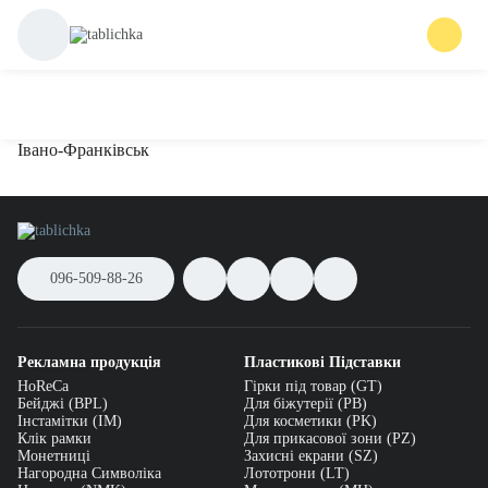
Івано-Франківськ
096-509-88-26
Рекламна продукція
Пластикові Підставки
HoReCa
Гірки під товар (GT)
Бейджі (BPL)
Для біжутерії (PB)
Інстамітки (IM)
Для косметики (PK)
Клік рамки
Для прикасової зони (PZ)
Монетниці
Захисні екрани (SZ)
Нагородна Символіка
Лототрони (LT)