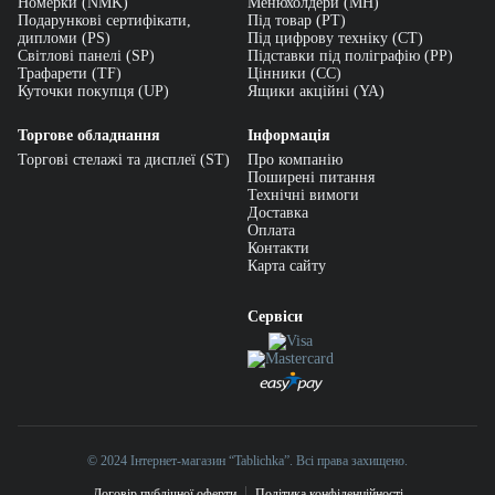
Номерки (NMK)
Менюхолдери (MH)
Подарункові сертифікати,
Під товар (PT)
дипломи (PS)
Під цифрову техніку (CT)
Світлові панелі (SP)
Підставки під поліграфію (PP)
Трафарети (TF)
Цінники (СС)
Куточки покупця (UP)
Ящики акційні (YA)
Торгове обладнання
Інформація
Торгові стелажі та дисплеї (ST)
Про компанію
Поширені питання
Технічні вимоги
Доставка
Оплата
Контакти
Карта сайту
Сервіси
© 2024 Інтернет-магазин “Tablichka”. Всі права захищено.
Договір публічної оферти
Політика конфіденційності