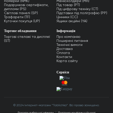
Номерки (NMK)
Менюхолдери (MH)
Подарункові сертифікати,
Під товар (PT)
дипломи (PS)
Під цифрову техніку (CT)
Світлові панелі (SP)
Підставки під поліграфію (PP)
Трафарети (TF)
Цінники (СС)
Куточки покупця (UP)
Ящики акційні (YA)
Торгове обладнання
Інформація
Торгові стелажі та дисплеї
Про компанію
(ST)
Поширені питання
Технічні вимоги
Доставка
Оплата
Контакти
Карта сайту
Сервіси
© 2024 Інтернет-магазин “Tablichka”. Всі права захищено.
Договір публічної оферти
Політика конфіденційності