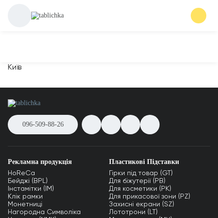
Київ
096-509-88-26
Рекламна продукція
Пластикові Підставки
HoReCa
Гірки під товар (GT)
Бейджі (BPL)
Для біжутерії (PB)
Інстамітки (IM)
Для косметики (PK)
Клік рамки
Для прикасової зони (PZ)
Монетниці
Захисні екрани (SZ)
Нагородна Символіка
Лототрони (LT)